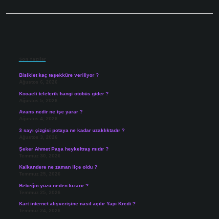
Sidebar
Son Yazılar
Bisiklet kaç teşekküre veriliyor ?
Ağustos 6, 2026
Kocaeli teleferik hangi otobüs gider ?
Ağustos 5, 2026
Avans nedir ne işe yarar ?
Ağustos 4, 2026
3 sayı çizgisi potaya ne kadar uzaklıktadır ?
Ağustos 3, 2026
Şeker Ahmet Paşa heykeltraş mıdır ?
Temmuz 30, 2026
Kalkandere ne zaman ilçe oldu ?
Temmuz 25, 2026
Bebeğin yüzü neden kızarır ?
Temmuz 25, 2026
Kart internet alışverişine nasıl açılır Yapı Kredi ?
Temmuz 24, 2026