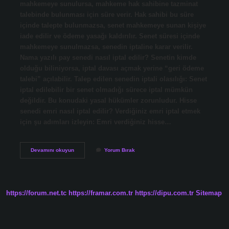
mahkemeye sunulursa, mahkeme hak sahibine tazminat
talebinde bulunması için süre verir. Hak sahibi bu süre
içinde talepte bulunmazsa, senet mahkemeye sunan kişiye
iade edilir ve ödeme yasağı kaldırılır. Senet süresi içinde
mahkemeye sunulmazsa, senedin iptaline karar verilir.
Nama yazılı pay senedi nasıl iptal edilir? Senetin kimde
olduğu biliniyorsa, iptal davası açmak yerine “geri ödeme
talebi” açılabilir. Talep edilen senedin iptali olasılığı: Senet
iptal edilebilir bir senet olmadığı sürece iptal mümkün
değildir. Bu konudaki yasal hükümler zorunludur. Hisse
senedi emri nasıl iptal edilir? Verdiğiniz emri iptal etmek
için şu adımları izleyin: Emri verdiğiniz hisse…
Pay
Devamını okuyun
Yorum Bırak
Senedi
Nasıl
Iptal
Edilir
https://forum.net.tc
https://framar.com.tr
https://dipu.com.tr
Sitemap