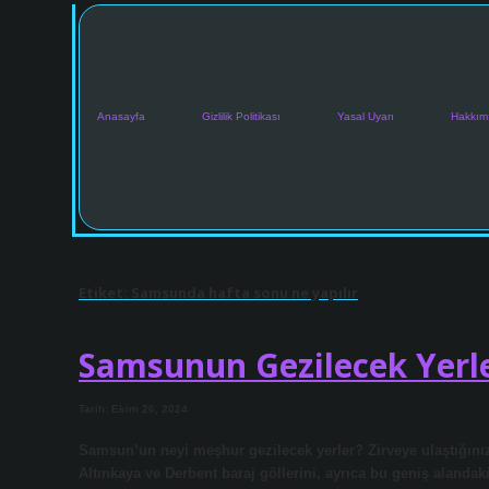
Anasayfa
Gizlilik Politikası
Yasal Uyarı
Hakkım
Etiket:
Samsunda hafta sonu ne yapılır
Samsunun Gezilecek Yerle
Tarih: Ekim 26, 2024
Samsun’un neyi meşhur gezilecek yerler? Zirveye ulaştığınızd
Altınkaya ve Derbent baraj göllerini, ayrıca bu geniş alanda