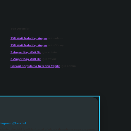
Son yorumlar
150 Watt Trafo Kaç Amper
için
admin
150 Watt Trafo Kaç Amper
için
Güneş
2 Amper Kaç Watt Dir
için
admin
2 Amper Kaç Watt Dir
için
Yavuz
Barkod Sorgulama Nereden Yapılır
için
admin
elegram: @karabul
denle, sitedeki içerikleri proaktif olarak denetleme veya araştırma