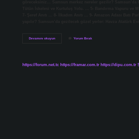
göreceksiniz… Samsun merkez nereler gezilir? Samsun’da Ge
Tütün İskelesi ve Kurtuluş Yolu. … 5- Bandırma Vapuru ve Mi
7- Şeref Anıtı … 8- İlkadım Anıtı … 9- Amazon Adası Batı P
yapılır? Samsun’da gezilecek güzel yerler: Havza Atatürk E
Samsunun
Devamını okuyun
Yorum Bırak
Gezilecek
Yerleri
Nelerdir
https://forum.net.tc
https://framar.com.tr
https://dipu.com.tr