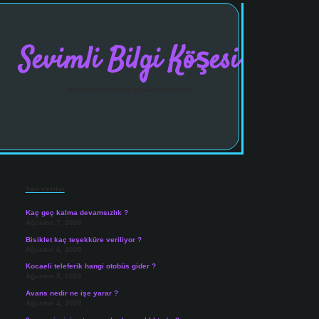
Sevimli Bilgi Köşesi
Neşeli hikayelerle gününü aydınlat!
Sidebar
vdcasinogir.net
Son Yazılar
Kaç geç kalma devamsızlık ?
Ağustos 7, 2026
Bisiklet kaç teşekküre veriliyor ?
Ağustos 6, 2026
Kocaeli teleferik hangi otobüs gider ?
Ağustos 5, 2026
Avans nedir ne işe yarar ?
Ağustos 4, 2026