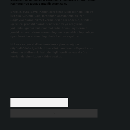
halindedir ve tavsiye niteliği taşımazlar.
Sitemiz, 5651 Sayılı Kanun gereğince Bilgi Teknolojileri ve
İletişim Kurumu (BTK) tarafından onaylanmış bir Yer
Sağlayıcı olarak hizmet vermektedir. Bu nedenle, sitedeki
içerikleri proaktif olarak denetleme veya araştırma
yükümlülüğümüz bulunmamaktadır. Ancak, üyelerimiz
yazdıkları içeriklerin sorumluluğunu taşımakta olup, siteye
üye olarak bu sorumluluğu kabul etmiş sayılırlar.
Hukuka ve yasal düzenlemelere aykırı olduğunu
düşündüğünüz içerikleri,
backlinkpanelicomtr@gmail.com
adresine bildirmeniz halinde, ilgili içerikler yasal süre
içerisinde sitemizden kaldırılacaktır.
Arama