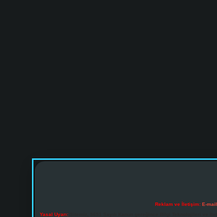
Reklam ve İletişim:
E-mai
Yasal Uyarı:
Sitemiz, 5651 Sayılı Kanun gereğince Bilgi Teknolojileri ve İl