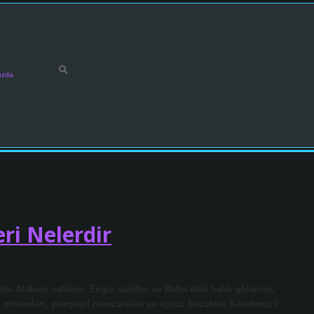
ızda
ri Nelerdir
a Atakum sahilini, Engiz sahilini ve Bafra’daki balık göllerini,
ki ormanları, yemyeşil manzaraları ve uçsuz bucaksız Karadeniz’i