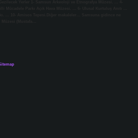
zilecek Yerler 1- Samsun Arkeoloji ve Etnografya Müzesi. … 4-
lli Mücadele Parkı Açık Hava Müzesi. … 6- Ulusal Kurtuluş Anıtı …
arkı. … 10- Amisos Tepesi.Diğer makaleler… Samsuna gidince ne
vi Müzesi (Mustafa…
Sitemap