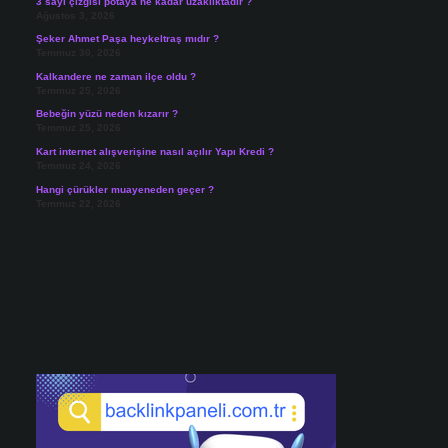
3 sayı çizgisi potaya ne kadar uzaklıktadır ?
Ağustos 3, 2026
Şeker Ahmet Paşa heykeltraş mıdır ?
Temmuz 30, 2026
Kalkandere ne zaman ilçe oldu ?
Temmuz 25, 2026
Bebeğin yüzü neden kızarır ?
Temmuz 25, 2026
Kart internet alışverişine nasıl açılır Yapı Kredi ?
Temmuz 24, 2026
Hangi çürükler muayeneden geçer ?
Temmuz 22, 2026