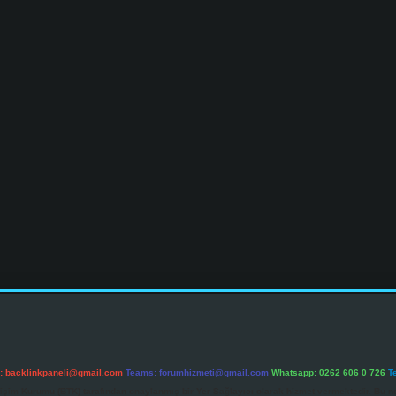
l:
backlinkpaneli@gmail.com
Teams:
forumhizmeti@gmail.com
Whatsapp: 0262 606 0 726
T
etişim Kurumu (BTK) tarafından onaylanmış bir Yer Sağlayıcı olarak hizmet vermektedir. Bu ne