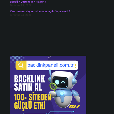
Bebeğin yüzü neden kızarır ?
Temmuz 25, 2026
Kart internet alışverişine nasıl açılır Yapı Kredi ?
Temmuz 24, 2026