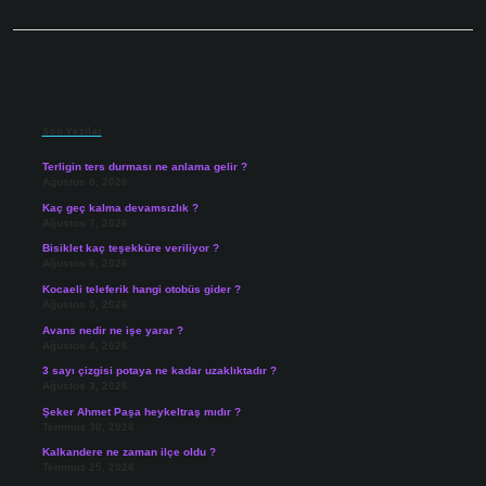
Sidebar
Son Yazılar
Terligin ters durması ne anlama gelir ?
Ağustos 8, 2026
Kaç geç kalma devamsızlık ?
Ağustos 7, 2026
Bisiklet kaç teşekküre veriliyor ?
Ağustos 6, 2026
Kocaeli teleferik hangi otobüs gider ?
Ağustos 5, 2026
Avans nedir ne işe yarar ?
Ağustos 4, 2026
3 sayı çizgisi potaya ne kadar uzaklıktadır ?
Ağustos 3, 2026
Şeker Ahmet Paşa heykeltraş mıdır ?
Temmuz 30, 2026
Kalkandere ne zaman ilçe oldu ?
Temmuz 25, 2026