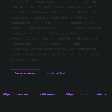
dönüştürürken; pay paydaya bölünür, bölüm değeri tam
kısım, kalan sayı pay, bölen sayı da payda olarak yazılır.
Pay payda nasıl bölünür? İki kesri bölmek, ilk kesri ikinci
kesrin tersiyle çarpmakla aynıdır. Kesirleri bölerken
yaptığımız ilk şey, ikinci kesrin tersini çarparak (pay ve
paydayı değiştirerek) bulmaktır. Sonra, iki payı ve sonra iki
paydayı çarparız. Son olarak, gerekirse kesirleri
sadeleştiririz. Pay payda hangisi büyük küçük? Paydalar
paylardan büyük olduğundan, kalan bırakmak için
paydaları paylara bölebiliriz. Aynı paydaya sahip pozitif
kesirler için, paydası daha küçük olan kesir daha büyüktür.
Pay 1 payda 5 ne…
Pay
Devamını okuyun
Yorum Bırak
Payda
Hangisi
Bölünür
https://forum.net.tc
https://framar.com.tr
https://dipu.com.tr
Sitemap