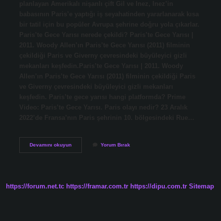
planlayan Amerikalı nişanlı çift Gil ve Inez, Inez’in
babasının Paris’e yaptığı iş seyahatinden yararlanarak kısa
bir tatil için bu popüler Avrupa şehrine doğru yola çıkarlar.
Paris’te Gece Yarısı nerede çekildi? Paris’te Gece Yarısı |
2011. Woody Allen’ın Paris’te Gece Yarısı (2011) filminin
çekildiği Paris ve Giverny çevresindeki büyüleyici gizli
mekanları keşfedin.Paris’te Gece Yarısı | 2011. Woody
Allen’ın Paris’te Gece Yarısı (2011) filminin çekildiği Paris
ve Giverny çevresindeki büyüleyici gizli mekanları
keşfedin. Paris’te gece yarısı hangi platformda? Prime
Video: Paris’te Gece Yarısı. Paris olayı nedir? 23 Aralık
2022’de Fransa’nın Paris şehrinin 10. bölgesindeki Rue…
Pariste
Devamını okuyun
Yorum Bırak
Gece
Yarısı
Ne
Anlatıyor
https://forum.net.tc
https://framar.com.tr
https://dipu.com.tr
Sitemap