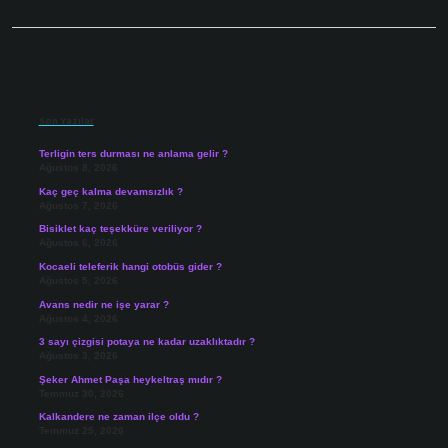
Sidebar
Son Yazılar
Terligin ters durması ne anlama gelir ?
Ağustos 8, 2026
Kaç geç kalma devamsızlık ?
Ağustos 7, 2026
Bisiklet kaç teşekküre veriliyor ?
Ağustos 6, 2026
Kocaeli teleferik hangi otobüs gider ?
Ağustos 5, 2026
Avans nedir ne işe yarar ?
Ağustos 4, 2026
3 sayı çizgisi potaya ne kadar uzaklıktadır ?
Ağustos 3, 2026
Şeker Ahmet Paşa heykeltraş mıdır ?
Temmuz 30, 2026
Kalkandere ne zaman ilçe oldu ?
Temmuz 25, 2026