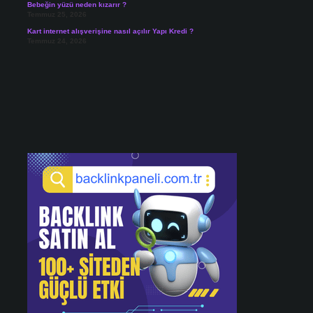
Bebeğin yüzü neden kızarır ?
Temmuz 25, 2026
Kart internet alışverişine nasıl açılır Yapı Kredi ?
Temmuz 24, 2026