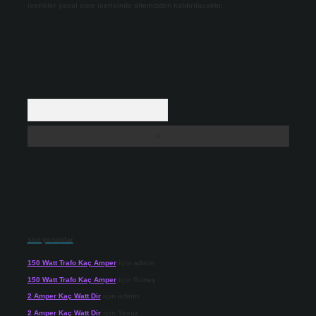
içerikler yasal süre içerisinde sitemizden kaldırılacaktır.
Arama
Son yorumlar
150 Watt Trafo Kaç Amper
için
admin
150 Watt Trafo Kaç Amper
için
Güneş
2 Amper Kaç Watt Dir
için
admin
2 Amper Kaç Watt Dir
için
Yavuz