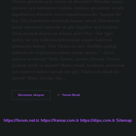
Ölünün gözünün açık olması ne demektir? Ölümden sonra
gözlerin açık kalmasının nedeni, kasların gevşemesi ve göz
kapaklarının ölümden sonra kapanmamasıdır. Yaşayan bir
kişi; Göz kapaklarını kaslarıyla kapatır, ancak ölümden bu
kaslar işlevlerini kaybeder ve göz kapakları açık kalabilir.
Gözü açılmak deyimi ne anlama gelir? Ku ĭlat ‘(göz
açılır), her şey hakkında farkındalığa ulaşan Gelirmek
anlamında ifadeyi, Türk Türkçe ile aynı -OurMek açıklığı
şeklinde bir örgütlenme anlamı olarak aynıdır ”. Gözü
açılmış ne demek? İfade. Uyanık, yaratıcı (kimse). Gözüm
gonlum açıldı ne demek? Mutlu olmak, kendinizi yenilemek
için ifadenin kalbini açmak için göz. Gözü açık olmak ne
demek? Wake, kurnaz, ilgi…
Gözlerin
Devamını okuyun
Yorum Bırak
Açılması
Ne
Demek
https://forum.net.tc
https://framar.com.tr
https://dipu.com.tr
Sitemap