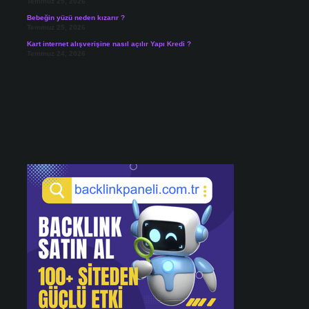
Temmuz 25, 2026
Bebeğin yüzü neden kızarır ?
Temmuz 25, 2026
Kart internet alışverişine nasıl açılır Yapı Kredi ?
Temmuz 24, 2026