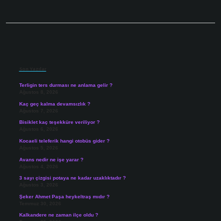
Sidebar
Son Yazılar
Terligin ters durması ne anlama gelir ?
Ağustos 8, 2026
Kaç geç kalma devamsızlık ?
Ağustos 7, 2026
Bisiklet kaç teşekküre veriliyor ?
Ağustos 6, 2026
Kocaeli teleferik hangi otobüs gider ?
Ağustos 5, 2026
Avans nedir ne işe yarar ?
Ağustos 4, 2026
3 sayı çizgisi potaya ne kadar uzaklıktadır ?
Ağustos 3, 2026
Şeker Ahmet Paşa heykeltraş mıdır ?
Temmuz 30, 2026
Kalkandere ne zaman ilçe oldu ?