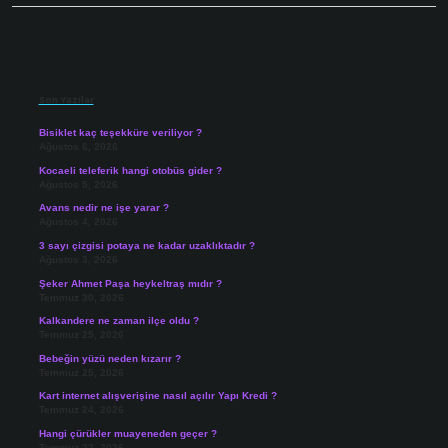
Sidebar
Son Yazılar
Bisiklet kaç teşekküre veriliyor ?
Ağustos 6, 2026
Kocaeli teleferik hangi otobüs gider ?
Ağustos 5, 2026
Avans nedir ne işe yarar ?
Ağustos 4, 2026
3 sayı çizgisi potaya ne kadar uzaklıktadır ?
Ağustos 3, 2026
Şeker Ahmet Paşa heykeltraş mıdır ?
Temmuz 30, 2026
Kalkandere ne zaman ilçe oldu ?
Temmuz 25, 2026
Bebeğin yüzü neden kızarır ?
Temmuz 25, 2026
Kart internet alışverişine nasıl açılır Yapı Kredi ?
Temmuz 24, 2026
Hangi çürükler muayeneden geçer ?
Temmuz 22, 2026