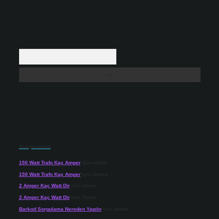
Arama
Son yorumlar
150 Watt Trafo Kaç Amper
için
admin
150 Watt Trafo Kaç Amper
için
Güneş
2 Amper Kaç Watt Dir
için
admin
2 Amper Kaç Watt Dir
için
Yavuz
Barkod Sorgulama Nereden Yapılır
için
admin