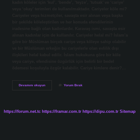
kadın köleler için ‘kul’, ‘bende’, ‘teyze’, ‘tutsak’ ve ‘cariye’
veya ‘okay’ terimleri de kullanılmaktadır. Cariyeler köle mi?
Cariyeler veya hizmetçiler, savaşta esir alınan veya başka
bir şekilde köleleştirilen ve her konuda efendilerinin
iradesine bağlı olan kadınlardır. Karavaş ismi, savaşta esir
alınan kadınlar için de kullanılır. Cariyeler helal mi? İslam’a
göre bir Müslüman birçok cariye veya köleye sahip olabilir
ve bir Müslüman erkeğin bu cariyelerle olan evlilik dışı
ilişkileri helal kabul edilir. İslam hukukuna göre bir köle
veya cariye, efendisine özgürlük için belirli bir bedel
ödemesi koşuluyla özgür kalabilir. Cariye kimlere denir?…
Kadin
Devamını okuyun
Yorum Bırak
Kölelere
Ne
Denir
https://forum.net.tc
https://framar.com.tr
https://dipu.com.tr
Sitemap