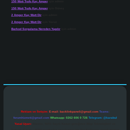
150 Watt Trafo Kaç Amper
için
admin
150 Watt Trafo Kaç Amper
için
Güneş
2 Amper Kaç Watt Dir
için
admin
2 Amper Kaç Watt Dir
için
Yavuz
Barkod Sorgulama Nereden Yapılır
için
admin
vdcasinogir.net
Reklam ve İletişim:
E-mail:
backlinkpaneli@gmail.com
Teams:
forumhizmeti@gmail.com
Whatsapp: 0262 606 0 726
Telegram: @karabul
Yasal Uyarı:
Sitemiz, 5651 Sayılı Kanun gereğince Bilgi Teknolojileri ve
İletişim Kurumu (BTK) tarafından onaylanmış bir Yer Sağlayıcı olarak hizmet