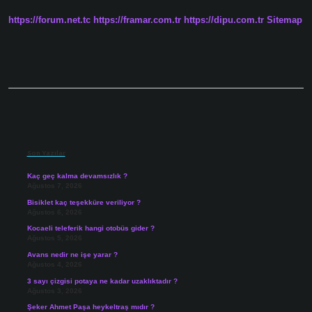
Sakarya
https://forum.net.tc
https://framar.com.tr
https://dipu.com.tr
Sitemap
Savaşı
Öncesi
Ordunun
Ihtiyaçlarını
Karşılamak
Için
Hangi
Sidebar
Son Yazılar
Kaç geç kalma devamsızlık ?
Ağustos 7, 2026
Bisiklet kaç teşekküre veriliyor ?
Ağustos 6, 2026
Kocaeli teleferik hangi otobüs gider ?
Ağustos 5, 2026
Avans nedir ne işe yarar ?
Ağustos 4, 2026
3 sayı çizgisi potaya ne kadar uzaklıktadır ?
Ağustos 3, 2026
Şeker Ahmet Paşa heykeltraş mıdır ?