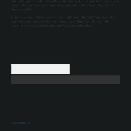
yükümlülüğümüz bulunmamaktadır. Ancak, üyelerimiz yazdıkları içeriklerin
sorumluluğunu taşımakta olup, siteye üye olarak bu sorumluluğu kabul
etmiş sayılırlar.
Hukuka ve yasal düzenlemelere aykırı olduğunu düşündüğünüz içerikleri,
backlinkpanelicomtr@gmail.com
adresine bildirmeniz halinde, ilgili
içerikler yasal süre içerisinde sitemizden kaldırılacaktır.
Arama
Son yorumlar