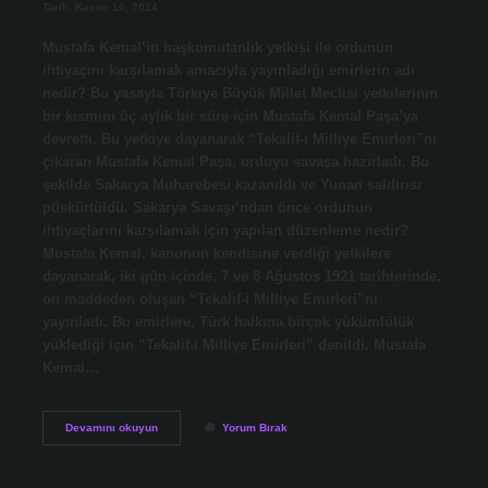
Tarih: Kasım 10, 2024
Mustafa Kemal’in başkomutanlık yetkisi ile ordunun
ihtiyaçını karşılamak amacıyla yayınladığı emirlerin adı
nedir? Bu yasayla Türkiye Büyük Millet Meclisi yetkilerinin
bir kısmını üç aylık bir süre için Mustafa Kemal Paşa’ya
devretti. Bu yetkiye dayanarak “Tekalif-i Milliye Emirleri”ni
çıkaran Mustafa Kemal Paşa, orduyu savaşa hazırladı. Bu
şekilde Sakarya Muharebesi kazanıldı ve Yunan saldırısı
püskürtüldü. Sakarya Savaşı’ndan önce ordunun
ihtiyaçlarını karşılamak için yapılan düzenleme nedir?
Mustafa Kemal, kanunun kendisine verdiği yetkilere
dayanarak, iki gün içinde, 7 ve 8 Ağustos 1921 tarihlerinde,
on maddeden oluşan “Tekalif-i Milliye Emirleri”ni
yayınladı. Bu emirlere, Türk halkına birçok yükümlülük
yüklediği için “Tekalif-i Milliye Emirleri” denildi. Mustafa
Kemal…
Mustafa
Devamını okuyun
Yorum Bırak
Kemal
Başkomutan
Olduktan
Sonra