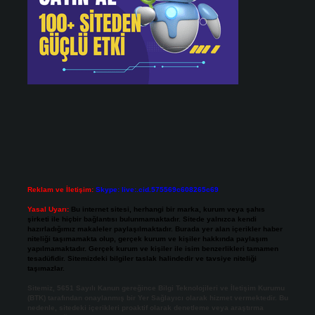
Reklam ve İletişim:
Skype: live:.cid.575569c608265c69
Yasal Uyarı:
Bu internet sitesi, herhangi bir marka, kurum veya şahıs
şirketi ile hiçbir bağlantısı bulunmamaktadır. Sitede yalnızca kendi
hazırladığımız makaleler paylaşılmaktadır. Burada yer alan içerikler haber
niteliği taşımamakta olup, gerçek kurum ve kişiler hakkında paylaşım
yapılmamaktadır. Gerçek kurum ve kişiler ile isim benzerlikleri tamamen
tesadüfidir. Sitemizdeki bilgiler taslak halindedir ve tavsiye niteliği
taşımazlar.
Sitemiz, 5651 Sayılı Kanun gereğince Bilgi Teknolojileri ve İletişim Kurumu
(BTK) tarafından onaylanmış bir Yer Sağlayıcı olarak hizmet vermektedir. Bu
nedenle, sitedeki içerikleri proaktif olarak denetleme veya araştırma