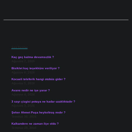
Sidebar
Son Yazılar
Kaç geç kalma devamsızlık ?
Ağustos 7, 2026
Bisiklet kaç teşekküre veriliyor ?
Ağustos 6, 2026
Kocaeli teleferik hangi otobüs gider ?
Ağustos 5, 2026
Avans nedir ne işe yarar ?
Ağustos 4, 2026
3 sayı çizgisi potaya ne kadar uzaklıktadır ?
Ağustos 3, 2026
Şeker Ahmet Paşa heykeltraş mıdır ?
Temmuz 30, 2026
Kalkandere ne zaman ilçe oldu ?
Temmuz 25, 2026