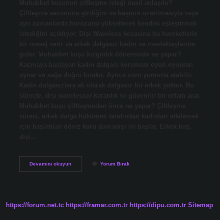
Muhabbet kuşunun çiftleşme isteği nasıl anlaşılır?
Çiftleşme sezonuna girdiğini ve başının uzatılmasıyla veya
ayrı zamanlarda horozunu yükselterek kendini eşleştirmek
istediğini açıklıyor. Dişi Waveless kocasına bu hareketlerle
bir mesaj verir ve erkek dalgasız kadın ve meslektaşlarına
gider. Muhabbet kuşu kızgınlık döneminde ne yapar?
Kaçmaya başlayan kadın dalgası koruması oyun oyunları
oynar ve sağa doğru bırakır. Ayrıca zorn yumurta atabilir.
Kadın dalgasızlara ek olarak dalgasız bir erkek yoktur. Bu
süreçte, dişi wavelesser karanlık ve güvenilir bir ortam arar.
Muhabbet kuşu çiftleşmeden önce ne yapar? Çiftleşme
süreci, erkek dalga hükümeti tarafından kadınları etkilemek
için başlatılan döviz kuru davranışı ile başlar. Erkek kuş,
dişi…
Çiftleşmek
Devamını okuyun
Yorum Bırak
Isteyen
Muhabbet
Kuşu
Ne
Yapar
https://forum.net.tc
https://framar.com.tr
https://dipu.com.tr
Sitemap