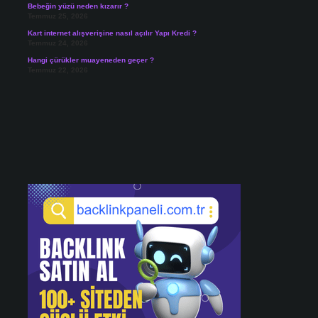
Bebeğin yüzü neden kızarır ?
Temmuz 25, 2026
Kart internet alışverişine nasıl açılır Yapı Kredi ?
Temmuz 24, 2026
Hangi çürükler muayeneden geçer ?
Temmuz 22, 2026