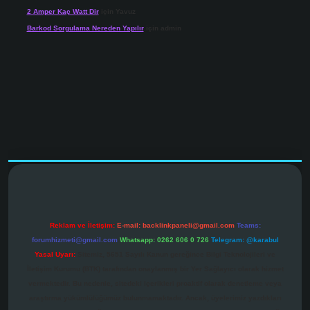
2 Amper Kaç Watt Dir
için
Yavuz
Barkod Sorgulama Nereden Yapılır
için
admin
.net
Reklam ve İletişim:
E-mail:
backlinkpaneli@gmail.com
Teams:
forumhizmeti@gmail.com
Whatsapp: 0262 606 0 726
Telegram: @karabul
Yasal Uyarı:
Sitemiz, 5651 Sayılı Kanun gereğince Bilgi Teknolojileri ve
İletişim Kurumu (BTK) tarafından onaylanmış bir Yer Sağlayıcı olarak hizmet
vermektedir. Bu nedenle, sitedeki içerikleri proaktif olarak denetleme veya
araştırma yükümlülüğümüz bulunmamaktadır. Ancak, üyelerimiz yazdıkları