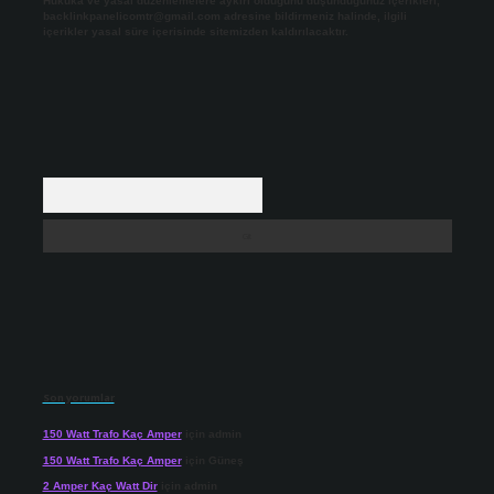
Hukuka ve yasal düzenlemelere aykırı olduğunu düşündüğünüz içerikleri,
backlinkpanelicomtr@gmail.com
adresine bildirmeniz halinde, ilgili
içerikler yasal süre içerisinde sitemizden kaldırılacaktır.
Arama
Son yorumlar
150 Watt Trafo Kaç Amper
için
admin
150 Watt Trafo Kaç Amper
için
Güneş
2 Amper Kaç Watt Dir
için
admin