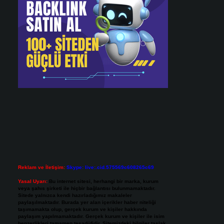
Reklam ve İletişim:
Skype: live:.cid.575569c608265c69
Yasal Uyarı:
Bu internet sitesi, herhangi bir marka, kurum
veya şahıs şirketi ile hiçbir bağlantısı bulunmamaktadır.
Sitede yalnızca kendi hazırladığımız makaleler
paylaşılmaktadır. Burada yer alan içerikler haber niteliği
taşımamakta olup, gerçek kurum ve kişiler hakkında
paylaşım yapılmamaktadır. Gerçek kurum ve kişiler ile isim
benzerlikleri tamamen tesadüfidir. Sitemizdeki bilgiler taslak