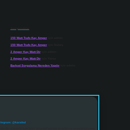
Son yorumlar
150 Watt Trafo Kaç Amper
için
admin
150 Watt Trafo Kaç Amper
için
Güneş
2 Amper Kaç Watt Dir
için
admin
2 Amper Kaç Watt Dir
için
Yavuz
Barkod Sorgulama Nereden Yapılır
için
admin
elegram: @karabul
denle, sitedeki içerikleri proaktif olarak denetleme veya araştırma