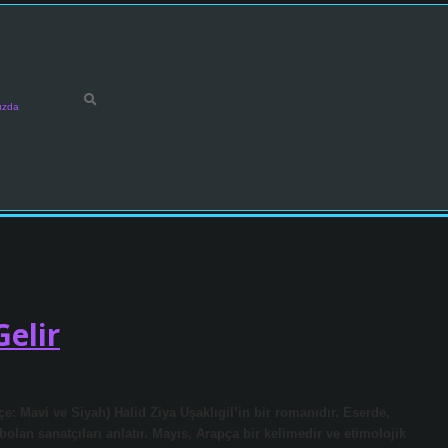
ızda
elir
: Mavi ve Siyah) Halid Ziya Uşaklıgil’in bir romanıdır. Eserde,
an sanatçıları anlatır. Mayıs, Arapça bir kelimedir ve etimolojik