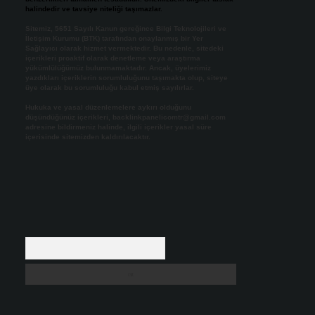
halindedir ve tavsiye niteliği taşımazlar.
Sitemiz, 5651 Sayılı Kanun gereğince Bilgi Teknolojileri ve
İletişim Kurumu (BTK) tarafından onaylanmış bir Yer
Sağlayıcı olarak hizmet vermektedir. Bu nedenle, sitedeki
içerikleri proaktif olarak denetleme veya araştırma
yükümlülüğümüz bulunmamaktadır. Ancak, üyelerimiz
yazdıkları içeriklerin sorumluluğunu taşımakta olup, siteye
üye olarak bu sorumluluğu kabul etmiş sayılırlar.
Hukuka ve yasal düzenlemelere aykırı olduğunu
düşündüğünüz içerikleri,
backlinkpanelicomtr@gmail.com
adresine bildirmeniz halinde, ilgili içerikler yasal süre
içerisinde sitemizden kaldırılacaktır.
Arama