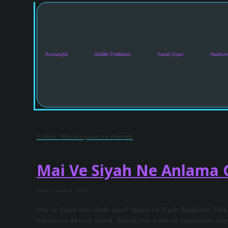
Anasayfa
Gizlilik Politikası
Yasal Uyarı
Hakkım
Etiket:
Miratı şuun ne demek
Mai Ve Siyah Ne Anlama G
Tarih: Kasım 8, 2024
Mai ve Siyah neyi ifade eder? Mayıs ve Siyah (bugünkü Türkçe
kahraman Ahmed Cemil, Babıali’nin matbuat hayatından kaybol