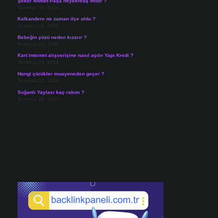
Şeker Ahmet Paşa heykeltraş mıdır ?
Temmuz 30, 2026
Kalkandere ne zaman ilçe oldu ?
Temmuz 25, 2026
Bebeğin yüzü neden kızarır ?
Temmuz 25, 2026
Kart internet alışverişine nasıl açılır Yapı Kredi ?
Temmuz 24, 2026
Hangi çürükler muayeneden geçer ?
Temmuz 22, 2026
Soğanlı Yaylası kaç rakım ?
Temmuz 18, 2026