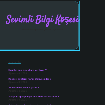
Sevimli Bilgi Köşesi
Neşeli hikayelerle gününü aydınlat!
Sidebar
vdcasinogir.net
Son Yazılar
Bisiklet kaç teşekküre veriliyor ?
Ağustos 6, 2026
Kocaeli teleferik hangi otobüs gider ?
Ağustos 5, 2026
Avans nedir ne işe yarar ?
Ağustos 4, 2026
3 sayı çizgisi potaya ne kadar uzaklıktadır ?
Ağustos 3, 2026