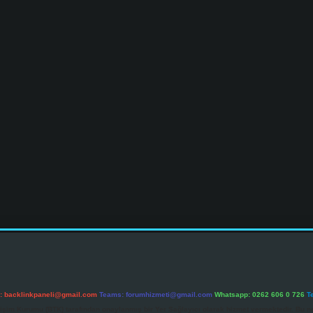
l:
backlinkpaneli@gmail.com
Teams:
forumhizmeti@gmail.com
Whatsapp: 0262 606 0 726
T
etişim Kurumu (BTK) tarafından onaylanmış bir Yer Sağlayıcı olarak hizmet vermektedir. Bu ne