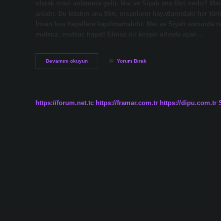
olarak mavi anlamına gelir. Mai ve Siyah ana fikri nedir? Mai
anlatır. Bu kitabın ana fikri, insanların hayatlarındaki her t
İnsan boş hayallere kapılmamalıdır. Mai ve Siyah sonunda ne
mutsuz, mutsuz hayat! Elmas bir kirişin altında açan…
Mai
Devamını okuyun
Yorum Bırak
Ve
Siyah
Ne
Anlama
Gelir
https://forum.net.tc
https://framar.com.tr
https://dipu.com.tr