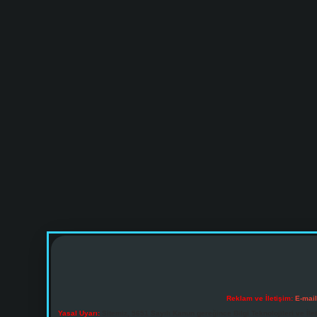
Reklam ve İletişim:
E-mai
Yasal Uyarı:
Sitemiz, 5651 Sayılı Kanun gereğince Bilgi Teknolojileri ve İl