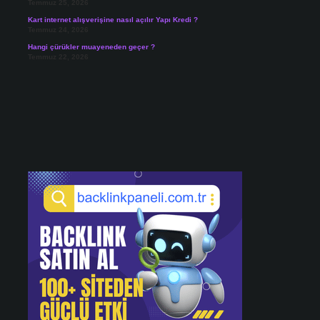
Temmuz 25, 2026
Kart internet alışverişine nasıl açılır Yapı Kredi ?
Temmuz 24, 2026
Hangi çürükler muayeneden geçer ?
Temmuz 22, 2026