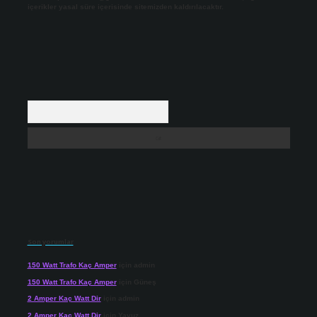
içerikler yasal süre içerisinde sitemizden kaldırılacaktır.
Arama
Son yorumlar
150 Watt Trafo Kaç Amper
için
admin
150 Watt Trafo Kaç Amper
için
Güneş
2 Amper Kaç Watt Dir
için
admin
2 Amper Kaç Watt Dir
için
Yavuz