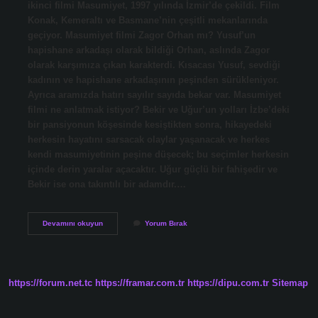
ikinci filmi Masumiyet, 1997 yılında İzmir’de çekildi. Film
Konak, Kemeraltı ve Basmane’nin çeşitli mekanlarında
geçiyor. Masumiyet filmi Zagor Orhan mı? Yusuf’un
hapishane arkadaşı olarak bildiği Orhan, aslında Zagor
olarak karşımıza çıkan karakterdi. Kısacası Yusuf, sevdiği
kadının ve hapishane arkadaşının peşinden sürükleniyor.
Ayrıca aramızda hatırı sayılır sayıda bekar var. Masumiyet
filmi ne anlatmak istiyor? Bekir ve Uğur’un yolları İzbe’deki
bir pansiyonun köşesinde kesiştikten sonra, hikayedeki
herkesin hayatını sarsacak olaylar yaşanacak ve herkes
kendi masumiyetinin peşine düşecek; bu seçimler herkesin
içinde derin yaralar açacaktır. Uğur güçlü bir fahişedir ve
Bekir ise ona takıntılı bir adamdır.…
Masumiyet
Devamını okuyun
Yorum Bırak
Kac
Yilinda
Cekildi
https://forum.net.tc
https://framar.com.tr
https://dipu.com.tr
Sitemap