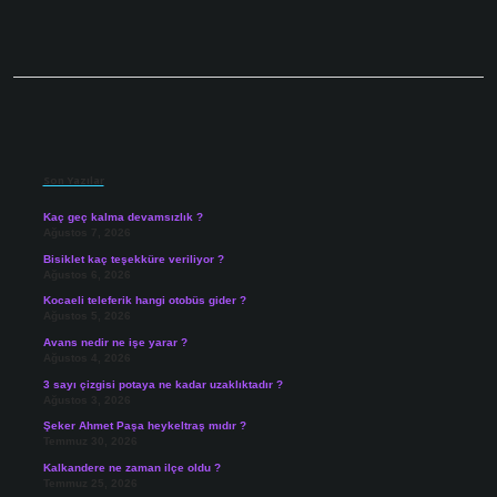
Sidebar
Son Yazılar
Kaç geç kalma devamsızlık ?
Ağustos 7, 2026
Bisiklet kaç teşekküre veriliyor ?
Ağustos 6, 2026
Kocaeli teleferik hangi otobüs gider ?
Ağustos 5, 2026
Avans nedir ne işe yarar ?
Ağustos 4, 2026
3 sayı çizgisi potaya ne kadar uzaklıktadır ?
Ağustos 3, 2026
Şeker Ahmet Paşa heykeltraş mıdır ?
Temmuz 30, 2026
Kalkandere ne zaman ilçe oldu ?
Temmuz 25, 2026