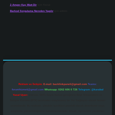
2 Amper Kaç Watt Dir
için
Yavuz
Barkod Sorgulama Nereden Yapılır
için
admin
r.net
Reklam ve İletişim:
E-mail:
backlinkpaneli@gmail.com
Teams:
forumhizmeti@gmail.com
Whatsapp: 0262 606 0 726
Telegram: @karabul
Yasal Uyarı:
Sitemiz, 5651 Sayılı Kanun gereğince Bilgi Teknolojileri ve
İletişim Kurumu (BTK) tarafından onaylanmış bir Yer Sağlayıcı olarak hizmet
vermektedir. Bu nedenle, sitedeki içerikleri proaktif olarak denetleme veya
araştırma yükümlülüğümüz bulunmamaktadır. Ancak, üyelerimiz yazdıkları