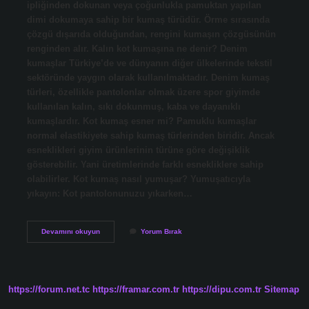
ipliğinden dokunan veya çoğunlukla pamuktan yapılan
dimi dokumaya sahip bir kumaş türüdür. Örme sırasında
çözgü dışarıda olduğundan, rengini kumaşın çözgüsünün
renginden alır. Kalın kot kumaşına ne denir? Denim
kumaşlar Türkiye’de ve dünyanın diğer ülkelerinde tekstil
sektöründe yaygın olarak kullanılmaktadır. Denim kumaş
türleri, özellikle pantolonlar olmak üzere spor giyimde
kullanılan kalın, sıkı dokunmuş, kaba ve dayanıklı
kumaşlardır. Kot kumaş esner mi? Pamuklu kumaşlar
normal elastikiyete sahip kumaş türlerinden biridir. Ancak
esneklikleri giyim ürünlerinin türüne göre değişiklik
gösterebilir. Yani üretimlerinde farklı esnekliklere sahip
olabilirler. Kot kumaş nasıl yumuşar? Yumuşatıcıyla
yıkayın: Kot pantolonunuzu yıkarken…
Kot
Devamını okuyun
Yorum Bırak
Kumaş
Kalın
Mı
https://forum.net.tc
https://framar.com.tr
https://dipu.com.tr
Sitemap