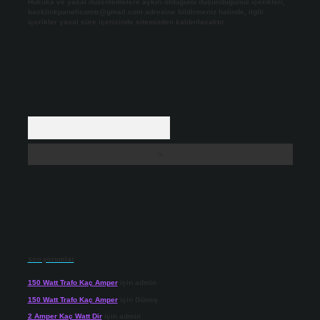
Hukuka ve yasal düzenlemelere aykırı olduğunu düşündüğünüz içerikleri,
backlinkpanelicomtr@gmail.com
adresine bildirmeniz halinde, ilgili
içerikler yasal süre içerisinde sitemizden kaldırılacaktır.
Arama
Son yorumlar
150 Watt Trafo Kaç Amper
için
admin
150 Watt Trafo Kaç Amper
için
Güneş
2 Amper Kaç Watt Dir
için
admin