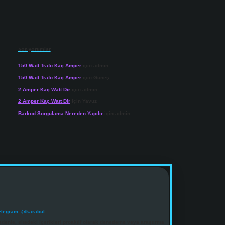
Son yorumlar
150 Watt Trafo Kaç Amper
için
admin
150 Watt Trafo Kaç Amper
için
Güneş
2 Amper Kaç Watt Dir
için
admin
2 Amper Kaç Watt Dir
için
Yavuz
Barkod Sorgulama Nereden Yapılır
için
admin
elegram: @karabul
denle, sitedeki içerikleri proaktif olarak denetleme veya araştırma