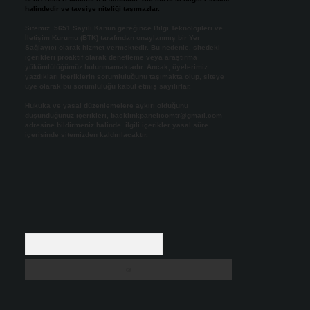
halindedir ve tavsiye niteliği taşımazlar.
Sitemiz, 5651 Sayılı Kanun gereğince Bilgi Teknolojileri ve
İletişim Kurumu (BTK) tarafından onaylanmış bir Yer
Sağlayıcı olarak hizmet vermektedir. Bu nedenle, sitedeki
içerikleri proaktif olarak denetleme veya araştırma
yükümlülüğümüz bulunmamaktadır. Ancak, üyelerimiz
yazdıkları içeriklerin sorumluluğunu taşımakta olup, siteye
üye olarak bu sorumluluğu kabul etmiş sayılırlar.
Hukuka ve yasal düzenlemelere aykırı olduğunu
düşündüğünüz içerikleri,
backlinkpanelicomtr@gmail.com
adresine bildirmeniz halinde, ilgili içerikler yasal süre
içerisinde sitemizden kaldırılacaktır.
Arama