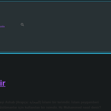
ızda
ir
bir terimdir. İslam peygamberi
lümanlar için kullanılan bir isimdir. Hz Muhammed nasıl denir?