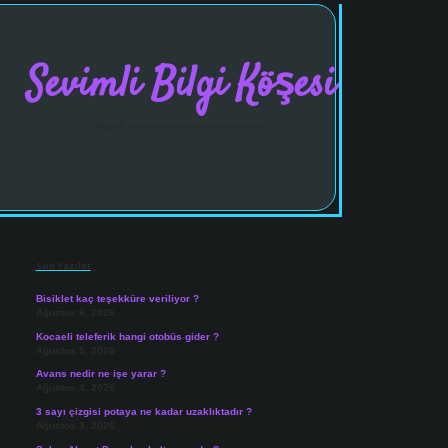
Sevimli Bilgi Köşesi
Neşeli hikayelerle gününü aydınlat!
Sidebar
vdcasinogir.net
Son Yazılar
Bisiklet kaç teşekküre veriliyor ?
Ağustos 6, 2026
Kocaeli teleferik hangi otobüs gider ?
Ağustos 5, 2026
Avans nedir ne işe yarar ?
Ağustos 4, 2026
3 sayı çizgisi potaya ne kadar uzaklıktadır ?
Ağustos 3, 2026