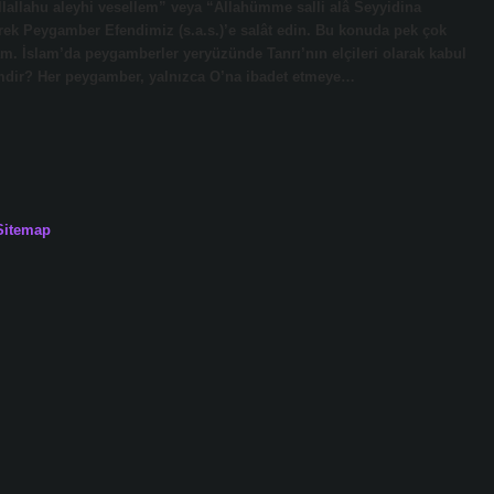
allahu aleyhi vesellem” veya “Allahümme salli alâ Seyyidina
rek Peygamber Efendimiz (s.a.s.)’e salât edin. Bu konuda pek çok
am. İslam’da peygamberler yeryüzünde Tanrı’nın elçileri olarak kabul
imdir? Her peygamber, yalnızca O’na ibadet etmeye…
Sitemap