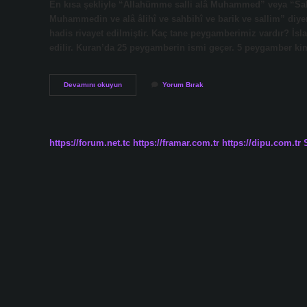
En kısa şekliyle “Allahümme salli alâ Muhammed” veya “Sall
Muhammedin ve alâ âlihî ve sahbihî ve barik ve sallim” diye
hadis rivayet edilmiştir. Kaç tane peygamberimiz vardır? İsl
edilir. Kuran’da 25 peygamberin ismi geçer. 5 peygamber k
Resulullah
Devamını okuyun
Yorum Bırak
Diye
Kime
Denir
https://forum.net.tc
https://framar.com.tr
https://dipu.com.tr