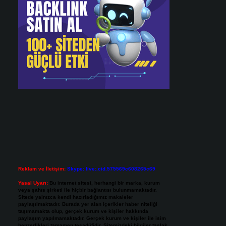
Reklam ve İletişim:
Skype: live:.cid.575569c608265c69
Yasal Uyarı:
Bu internet sitesi, herhangi bir marka, kurum
veya şahıs şirketi ile hiçbir bağlantısı bulunmamaktadır.
Sitede yalnızca kendi hazırladığımız makaleler
paylaşılmaktadır. Burada yer alan içerikler haber niteliği
taşımamakta olup, gerçek kurum ve kişiler hakkında
paylaşım yapılmamaktadır. Gerçek kurum ve kişiler ile isim
benzerlikleri tamamen tesadüfidir. Sitemizdeki bilgiler taslak