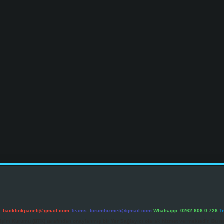
l:
backlinkpaneli@gmail.com
Teams:
forumhizmeti@gmail.com
Whatsapp: 0262 606 0 726
T
etişim Kurumu (BTK) tarafından onaylanmış bir Yer Sağlayıcı olarak hizmet vermektedir. Bu ne