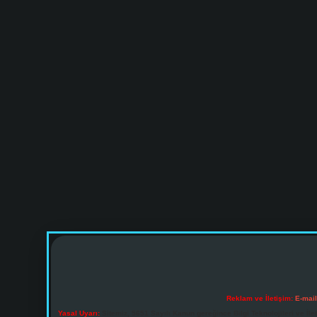
Reklam ve İletişim:
E-mai
Yasal Uyarı:
Sitemiz, 5651 Sayılı Kanun gereğince Bilgi Teknolojileri ve İl