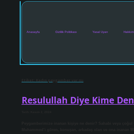
Anasayfa
Gizlilik Politikası
Yasal Uyarı
Hakkım
Etiket:
Kadın peygamber var mı
Resulullah Diye Kime Den
Tarih: Kasım 2, 2024
Peygamberimize inanan kişiye ne denir? Sahabi veya çoğul eşi Ashab (Arapça: الصحابة) İslami 
Muhammed’i gören, konuşan, arkadaş olan ve ona inanan Müs