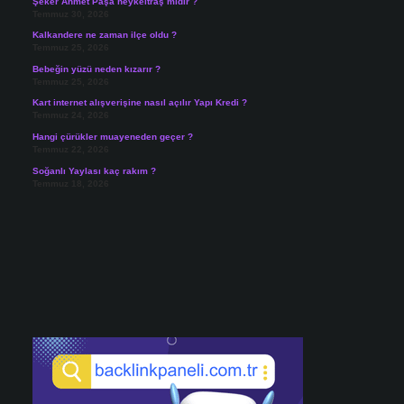
Şeker Ahmet Paşa heykeltraş mıdır ?
Temmuz 30, 2026
Kalkandere ne zaman ilçe oldu ?
Temmuz 25, 2026
Bebeğin yüzü neden kızarır ?
Temmuz 25, 2026
Kart internet alışverişine nasıl açılır Yapı Kredi ?
Temmuz 24, 2026
Hangi çürükler muayeneden geçer ?
Temmuz 22, 2026
Soğanlı Yaylası kaç rakım ?
Temmuz 18, 2026