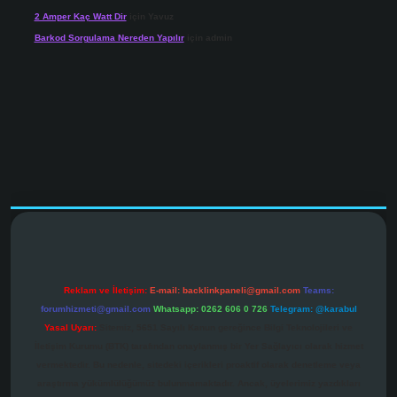
2 Amper Kaç Watt Dir
için
Yavuz
Barkod Sorgulama Nereden Yapılır
için
admin
.net
Reklam ve İletişim:
E-mail:
backlinkpaneli@gmail.com
Teams:
forumhizmeti@gmail.com
Whatsapp: 0262 606 0 726
Telegram: @karabul
Yasal Uyarı:
Sitemiz, 5651 Sayılı Kanun gereğince Bilgi Teknolojileri ve
İletişim Kurumu (BTK) tarafından onaylanmış bir Yer Sağlayıcı olarak hizmet
vermektedir. Bu nedenle, sitedeki içerikleri proaktif olarak denetleme veya
araştırma yükümlülüğümüz bulunmamaktadır. Ancak, üyelerimiz yazdıkları