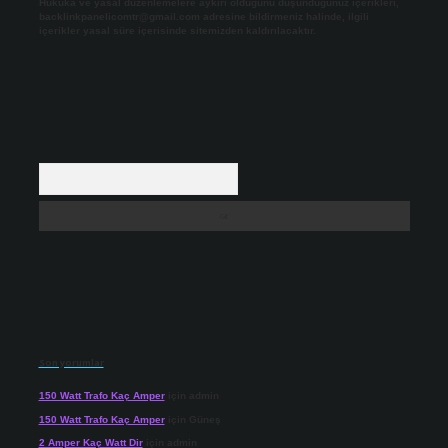
Hukuka ve yasal düzenlemelere aykırı olduğunu düşündüğünüz içerikleri,
backlinkpanelicomtr@gmail.com
adresine bildirmeniz halinde, ilgili
içerikler yasal süre içerisinde sitemizden kaldırılacaktır.
Arama
Son yorumlar
150 Watt Trafo Kaç Amper
için
admin
150 Watt Trafo Kaç Amper
için
Güneş
2 Amper Kaç Watt Dir
için
admin