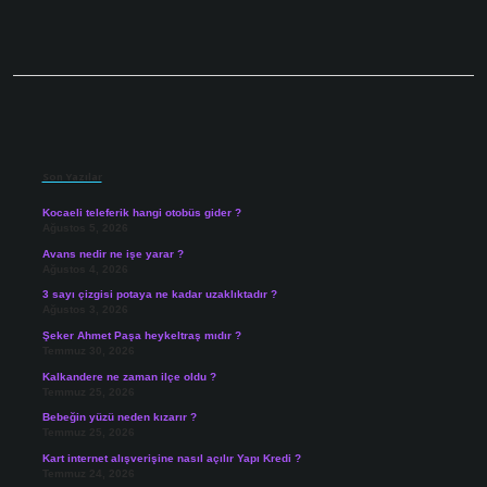
Sidebar
Son Yazılar
Kocaeli teleferik hangi otobüs gider ?
Ağustos 5, 2026
Avans nedir ne işe yarar ?
Ağustos 4, 2026
3 sayı çizgisi potaya ne kadar uzaklıktadır ?
Ağustos 3, 2026
Şeker Ahmet Paşa heykeltraş mıdır ?
Temmuz 30, 2026
Kalkandere ne zaman ilçe oldu ?
Temmuz 25, 2026
Bebeğin yüzü neden kızarır ?
Temmuz 25, 2026
Kart internet alışverişine nasıl açılır Yapı Kredi ?
Temmuz 24, 2026