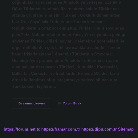
çoğunlukla İran üzerinden Anadolu’ya yerleşen, özellikle
Oğuz Türkmenleri olmak üzere birçok kabile Türkler adı
altında gruplandırılmıştır. Türk adı, Göktürk döneminden
beri Orta Asya’daki Türk ırkının Türkçe konuşan
topluluklarının ortak adı olmuştur. Türkler kimin soyundan
gelir? Hz. Nuh’un oğullarından Yaseyn’in soyundan geldiği
söylenen Türkler, dilleri, soyları, gelenek ve görenekleri ile
diğer milletlerden çok farklı ayrıcalıklara sahiptir. Türkler
hangi irklarla akraba? Anadolu Türklerinin Otozomal
Genetiği Aynı projeye göre Anadolu Türklerine en yakın
olan halklar Azerbaycan Türkleri, Kumuklar, Karaçaylar,
Balkarlar, Çerkezler ve İranlılardır. Projede 500’den fazla
örnek kullanılmış olup, araştırmaya sadece bilinen tüm
Türk kökenli kişilerin…
Turkler
Devamını okuyun
Yorum Bırak
Hangi
Irktir
https://forum.net.tc
https://framar.com.tr
https://dipu.com.tr
Sitemap