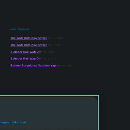
Son yorumlar
150 Watt Trafo Kaç Amper
için
admin
150 Watt Trafo Kaç Amper
için
Güneş
2 Amper Kaç Watt Dir
için
admin
2 Amper Kaç Watt Dir
için
Yavuz
Barkod Sorgulama Nereden Yapılır
için
admin
elegram: @karabul
denle, sitedeki içerikleri proaktif olarak denetleme veya araştırma