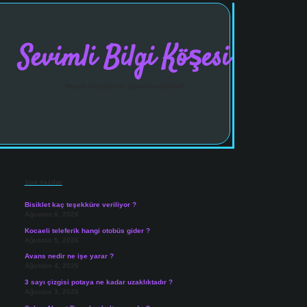
Sevimli Bilgi Köşesi
Neşeli hikayelerle gününü aydınlat!
Sidebar
vdcasinogir.net
Son Yazılar
Bisiklet kaç teşekküre veriliyor ?
Ağustos 6, 2026
Kocaeli teleferik hangi otobüs gider ?
Ağustos 5, 2026
Avans nedir ne işe yarar ?
Ağustos 4, 2026
3 sayı çizgisi potaya ne kadar uzaklıktadır ?
Ağustos 3, 2026