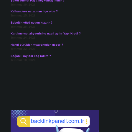
Şeker Ahmet Paşa heykeltraş mıdır ?
Temmuz 30, 2026
Kalkandere ne zaman ilçe oldu ?
Temmuz 25, 2026
Bebeğin yüzü neden kızarır ?
Temmuz 25, 2026
Kart internet alışverişine nasıl açılır Yapı Kredi ?
Temmuz 24, 2026
Hangi çürükler muayeneden geçer ?
Temmuz 22, 2026
Soğanlı Yaylası kaç rakım ?
Temmuz 18, 2026