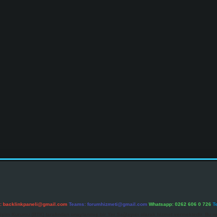
l:
backlinkpaneli@gmail.com
Teams:
forumhizmeti@gmail.com
Whatsapp: 0262 606 0 726
T
etişim Kurumu (BTK) tarafından onaylanmış bir Yer Sağlayıcı olarak hizmet vermektedir. Bu ne