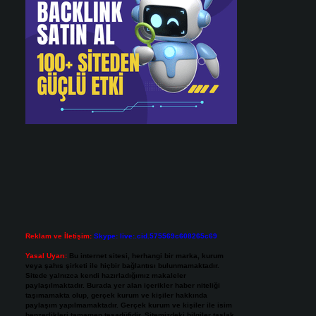
Reklam ve İletişim:
Skype: live:.cid.575569c608265c69
Yasal Uyarı:
Bu internet sitesi, herhangi bir marka, kurum
veya şahıs şirketi ile hiçbir bağlantısı bulunmamaktadır.
Sitede yalnızca kendi hazırladığımız makaleler
paylaşılmaktadır. Burada yer alan içerikler haber niteliği
taşımamakta olup, gerçek kurum ve kişiler hakkında
paylaşım yapılmamaktadır. Gerçek kurum ve kişiler ile isim
benzerlikleri tamamen tesadüfidir. Sitemizdeki bilgiler taslak