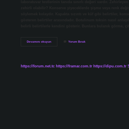
laboratuvar testlerinin tanıda sınırlı değeri vardır. Zehirle
zehirli olabilir? Konserve yiyeceklerde şişme veya renk değişi
söylemek kolaydır. Kapakta sızıntı ve küf gibi belirtiler, kon
gösteren belirtiler arasındadır. Botulinum toksin nasıl anlaşı
belirli belirtilerle kendini gösterir. Bunlara bulanık görme, 
Konservede
Devamını okuyun
Yorum Bırak
Botulinum
Nasıl
Anlaşılır
https://forum.net.tc
https://framar.com.tr
https://dipu.com.tr