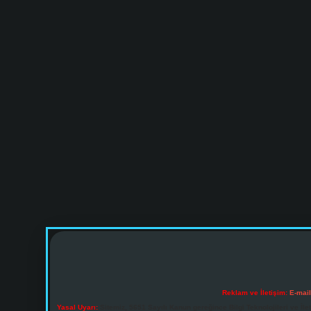
Reklam ve İletişim:
E-mai
Yasal Uyarı:
Sitemiz, 5651 Sayılı Kanun gereğince Bilgi Teknolojileri ve İl