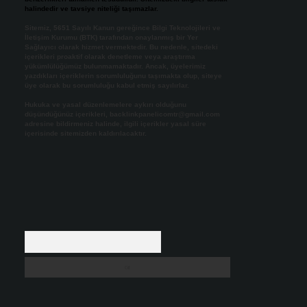
halindedir ve tavsiye niteliği taşımazlar.
Sitemiz, 5651 Sayılı Kanun gereğince Bilgi Teknolojileri ve
İletişim Kurumu (BTK) tarafından onaylanmış bir Yer
Sağlayıcı olarak hizmet vermektedir. Bu nedenle, sitedeki
içerikleri proaktif olarak denetleme veya araştırma
yükümlülüğümüz bulunmamaktadır. Ancak, üyelerimiz
yazdıkları içeriklerin sorumluluğunu taşımakta olup, siteye
üye olarak bu sorumluluğu kabul etmiş sayılırlar.
Hukuka ve yasal düzenlemelere aykırı olduğunu
düşündüğünüz içerikleri,
backlinkpanelicomtr@gmail.com
adresine bildirmeniz halinde, ilgili içerikler yasal süre
içerisinde sitemizden kaldırılacaktır.
Arama