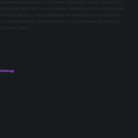
yen konserve nasıl anlaşılır? Konserve yiyecekler hangi durumlarda
kliği gibi belirtiler varsa, konserve yiyeceklerin zehirli olduğunu
serve yiyeceklerin zehirli olduğunu ve tüketilmemesi gerektiğini
lır? Klinik belirtiler: Botulinum toksini zehirlenmesi (botulizm)
çift görme, yutma…
Sitemap