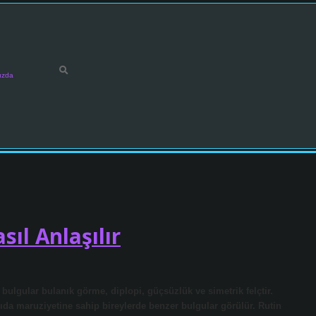
ızda
ıl Anlaşılır
 bulgular bulanık görme, diplopi, güçsüzlük ve simetrik felçtir.
gıda maruziyetine sahip bireylerde benzer bulgular görülür. Rutin