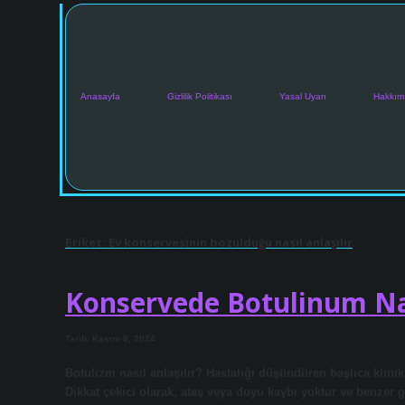
Anasayfa
Gizlilik Politikası
Yasal Uyarı
Hakkım
Etiket:
Ev konservesinin bozulduğu nasıl anlaşılır
Konservede Botulinum Nas
Tarih: Kasım 8, 2024
Botulizm nasıl anlaşılır? Hastalığı düşündüren başlıca klinik
Dikkat çekici olarak, ateş veya duyu kaybı yoktur ve benzer 