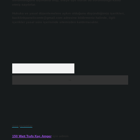
sorumluluğunu taşımakta olup, siteye üye olarak bu sorumluluğu kabul
etmiş sayılırlar.
Hukuka ve yasal düzenlemelere aykırı olduğunu düşündüğünüz içerikleri,
backlinkpanelicomtr@gmail.com
adresine bildirmeniz halinde, ilgili
içerikler yasal süre içerisinde sitemizden kaldırılacaktır.
Arama
Son yorumlar
150 Watt Trafo Kaç Amper
için
admin