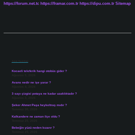
https://forum.net.tc
https://framar.com.tr
https://dipu.com.tr
Sitemap
Mi
Sidebar
Son Yazılar
Kocaeli teleferik hangi otobüs gider ?
Ağustos 5, 2026
Avans nedir ne işe yarar ?
Ağustos 4, 2026
3 sayı çizgisi potaya ne kadar uzaklıktadır ?
Ağustos 3, 2026
Şeker Ahmet Paşa heykeltraş mıdır ?
Temmuz 30, 2026
Kalkandere ne zaman ilçe oldu ?
Temmuz 25, 2026
Bebeğin yüzü neden kızarır ?
Temmuz 25, 2026