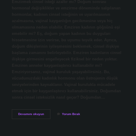
Emzirmek cinsel isteği azaltır mı? Doğum sonrası
hormonal değişiklikler ve emzirme döneminde salgılanan
hormonlar, kadının cinsel isteğinin ve uyarılmasının
azalmasına, vajinal kayganlığın gecikmesine veya hiç
olmamasına neden olabilir. Emziren kadının göğsünü eşi
emebilir mi? Eş, doğum yapan kadının bu duyguları
hissetmesine izin verirse, bu uyumu teşvik eder. Ayrıca,
doğum dikişlerinin iyileşmesini beklemek, cinsel ilişkiye
başlama zamanını belirleyebilir. Emziren kadınların cinsel
ilişkiye girmesini engelleyecek fiziksel bir neden yoktur.
Emziren anneler kayganlaştırıcı kullanabilir mi?
Emziriyorsanız, vajinal kuruluk yaşayabilirsiniz. Bu,
vücudunuzdaki kadınlık hormonu olan östrojenin düşük
seviyelerinden kaynaklanır. Vajinal kurulukla mücadele
etmek için bir kayganlaştırıcı kullanabilirsiniz. Doğumdan
sonra cinsel isteksizlik nasıl geçer? Doğumdan…
Emziren
Devamını okuyun
Yorum Bırak
Anne
Cinsel
Istek
Arttırıcı
Kullanabilir