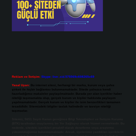
Reklam ve İletişim:
Skype: live:.cid.575569c608265c69
Yasal Uyarı:
Bu internet sitesi, herhangi bir marka, kurum veya şahıs
şirketi ile hiçbir bağlantısı bulunmamaktadır. Sitede yalnızca kendi
hazırladığımız makaleler paylaşılmaktadır. Burada yer alan içerikler haber
niteliği taşımamakta olup, gerçek kurum ve kişiler hakkında paylaşım
yapılmamaktadır. Gerçek kurum ve kişiler ile isim benzerlikleri tamamen
tesadüfidir. Sitemizdeki bilgiler taslak halindedir ve tavsiye niteliği
taşımazlar.
Sitemiz, 5651 Sayılı Kanun gereğince Bilgi Teknolojileri ve İletişim Kurumu
(BTK) tarafından onaylanmış bir Yer Sağlayıcı olarak hizmet vermektedir. Bu
nedenle, sitedeki içerikleri proaktif olarak denetleme veya araştırma
yükümlülüğümüz bulunmamaktadır. Ancak, üyelerimiz yazdıkları içeriklerin