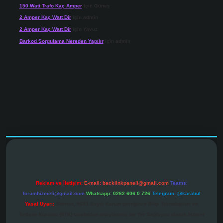
150 Watt Trafo Kaç Amper
için
Güneş
2 Amper Kaç Watt Dir
için
admin
2 Amper Kaç Watt Dir
için
Yavuz
Barkod Sorgulama Nereden Yapılır
için
admin
r.net
Reklam ve İletişim:
E-mail:
backlinkpaneli@gmail.com
Teams:
forumhizmeti@gmail.com
Whatsapp: 0262 606 0 726
Telegram: @karabul
Yasal Uyarı:
Sitemiz, 5651 Sayılı Kanun gereğince Bilgi Teknolojileri ve
İletişim Kurumu (BTK) tarafından onaylanmış bir Yer Sağlayıcı olarak hizmet