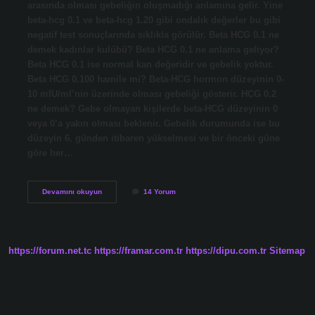
arasında olması gebeliğin oluşmadığı anlamına gelir. Yine
beta-hcg 0.1 ve beta-hcg 1.20 gibi ondalık değerler bu gibi
negatif test sonuçlarında sıklıkla görülür. Beta HCG 0.1 ne
demek kadınlar kulübü? Beta HCG 0.1 ne anlama geliyor?
Beta HCG 0.1 ise normal kan değeridir ve gebelik yoktur.
Beta HCG 0.100 hamile mi? Beta-HCG hormon düzeyinin 0-
10 mIU/ml’nin üzerinde olması gebeliği gösterir. HCG 0.2
ne demek? Gebe olmayan kişilerde beta-HCG düzeyinin 0
veya 0’a yakın olması beklenir. Gebelik durumunda ise bu
düzeyin 6. günden itibaren yükselmesi ve bir önceki güne
göre her…
Kan
Devamını okuyun
14 Yorum
Testinde
01
Ne
Demek
https://forum.net.tc
https://framar.com.tr
https://dipu.com.tr
Sitemap