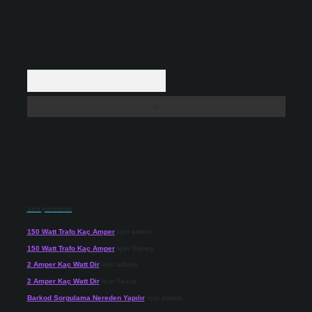
Arama
Son yorumlar
150 Watt Trafo Kaç Amper
için
admin
150 Watt Trafo Kaç Amper
için
Güneş
2 Amper Kaç Watt Dir
için
admin
2 Amper Kaç Watt Dir
için
Yavuz
Barkod Sorgulama Nereden Yapılır
için
admin