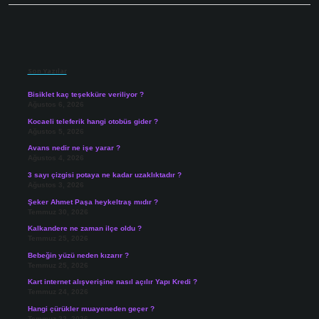
Sidebar
Son Yazılar
Bisiklet kaç teşekküre veriliyor ?
Ağustos 6, 2026
Kocaeli teleferik hangi otobüs gider ?
Ağustos 5, 2026
Avans nedir ne işe yarar ?
Ağustos 4, 2026
3 sayı çizgisi potaya ne kadar uzaklıktadır ?
Ağustos 3, 2026
Şeker Ahmet Paşa heykeltraş mıdır ?
Temmuz 30, 2026
Kalkandere ne zaman ilçe oldu ?
Temmuz 25, 2026
Bebeğin yüzü neden kızarır ?
Temmuz 25, 2026
Kart internet alışverişine nasıl açılır Yapı Kredi ?
Temmuz 24, 2026
Hangi çürükler muayeneden geçer ?
Temmuz 22, 2026