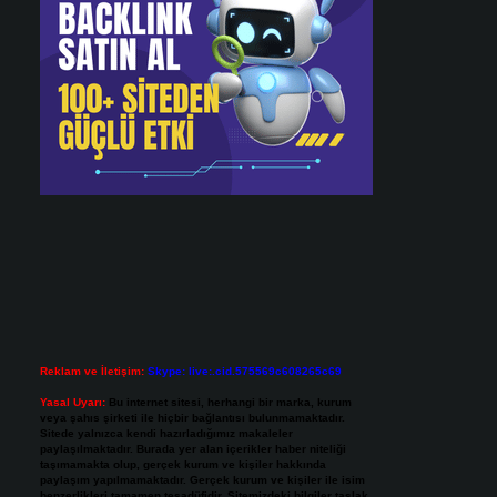
Reklam ve İletişim:
Skype: live:.cid.575569c608265c69
Yasal Uyarı:
Bu internet sitesi, herhangi bir marka, kurum
veya şahıs şirketi ile hiçbir bağlantısı bulunmamaktadır.
Sitede yalnızca kendi hazırladığımız makaleler
paylaşılmaktadır. Burada yer alan içerikler haber niteliği
taşımamakta olup, gerçek kurum ve kişiler hakkında
paylaşım yapılmamaktadır. Gerçek kurum ve kişiler ile isim
benzerlikleri tamamen tesadüfidir. Sitemizdeki bilgiler taslak