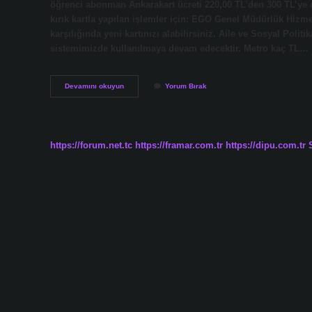
öğrenci abonman Ankarakart ücreti 220,00 TL’den 300 TL’ye çı
kırık kartla yapılan işlemler için: EGO Genel Müdürlük Hizme
karşılığında yeni kartınızı alabilirsiniz. Aile ve Sosyal Politi
sistemimizde kullanılmaya devam edecektir. Metro kaç TL…
Ego
Devamını okuyun
Yorum Bırak
Kartı
Tam
Ne
Kadar
https://forum.net.tc
https://framar.com.tr
https://dipu.com.tr