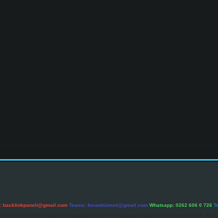
l:
backlinkpaneli@gmail.com
Teams:
forumhizmeti@gmail.com
Whatsapp: 0262 606 0 726
T
etişim Kurumu (BTK) tarafından onaylanmış bir Yer Sağlayıcı olarak hizmet vermektedir. Bu ne