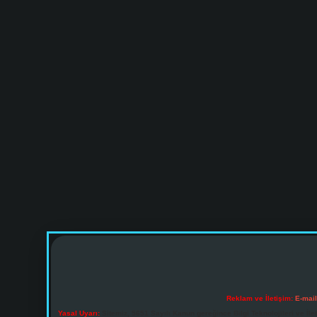
Reklam ve İletişim:
E-mai
Yasal Uyarı:
Sitemiz, 5651 Sayılı Kanun gereğince Bilgi Teknolojileri ve İl