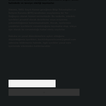
halindedir ve tavsiye niteliği taşımazlar.
Sitemiz, 5651 Sayılı Kanun gereğince Bilgi Teknolojileri ve
İletişim Kurumu (BTK) tarafından onaylanmış bir Yer
Sağlayıcı olarak hizmet vermektedir. Bu nedenle, sitedeki
içerikleri proaktif olarak denetleme veya araştırma
yükümlülüğümüz bulunmamaktadır. Ancak, üyelerimiz
yazdıkları içeriklerin sorumluluğunu taşımakta olup, siteye
üye olarak bu sorumluluğu kabul etmiş sayılırlar.
Hukuka ve yasal düzenlemelere aykırı olduğunu
düşündüğünüz içerikleri,
backlinkpanelicomtr@gmail.com
adresine bildirmeniz halinde, ilgili içerikler yasal süre
içerisinde sitemizden kaldırılacaktır.
Arama