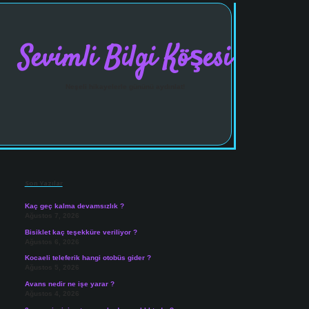
Sevimli Bilgi Köşesi
Neşeli hikayelerle gününü aydınlat!
Sidebar
vdcasinogir.net
Son Yazılar
Kaç geç kalma devamsızlık ?
Ağustos 7, 2026
Bisiklet kaç teşekküre veriliyor ?
Ağustos 6, 2026
Kocaeli teleferik hangi otobüs gider ?
Ağustos 5, 2026
Avans nedir ne işe yarar ?
Ağustos 4, 2026