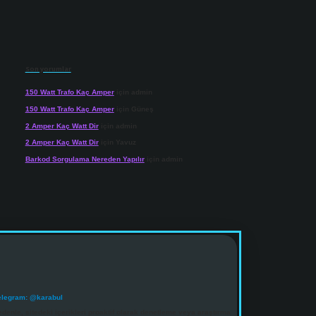
Son yorumlar
150 Watt Trafo Kaç Amper
için
admin
150 Watt Trafo Kaç Amper
için
Güneş
2 Amper Kaç Watt Dir
için
admin
2 Amper Kaç Watt Dir
için
Yavuz
Barkod Sorgulama Nereden Yapılır
için
admin
elegram: @karabul
denle, sitedeki içerikleri proaktif olarak denetleme veya araştırma