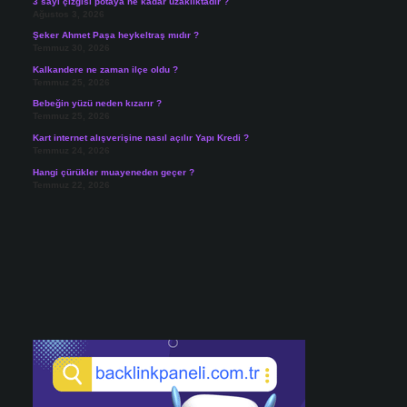
3 sayı çizgisi potaya ne kadar uzaklıktadır ?
Ağustos 3, 2026
Şeker Ahmet Paşa heykeltraş mıdır ?
Temmuz 30, 2026
Kalkandere ne zaman ilçe oldu ?
Temmuz 25, 2026
Bebeğin yüzü neden kızarır ?
Temmuz 25, 2026
Kart internet alışverişine nasıl açılır Yapı Kredi ?
Temmuz 24, 2026
Hangi çürükler muayeneden geçer ?
Temmuz 22, 2026