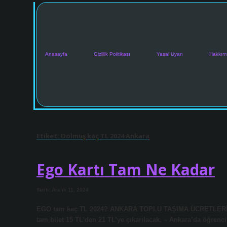
Anasayfa
Gizlilik Politikası
Yasal Uyarı
Hakkım
Etiket:
Dolmuş kaç TL 2024 Ankara
Ego Kartı Tam Ne Kadar
Tarih: Aralık 11, 2024
EGO tam kaç TL 2024? ANKARA TOPLU TAŞIMA ÜCRETLERİ 202
tam bilet 15 TL’den 21 TL’ye çıkarılacak. – Ankara’da öğrenci