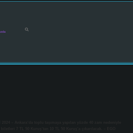
ızda
4 – Ankara’da toplu taşımaya yapılan yüzde 40 zam nedeniyle
 biletleri 7 TL 50 Kuruş’tan 10 TL 50 Kuruş’a çıkarılacak. – EGO