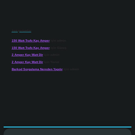
Son yorumlar
150 Watt Trafo Kaç Amper
için
admin
150 Watt Trafo Kaç Amper
için
Güneş
2 Amper Kaç Watt Dir
için
admin
2 Amper Kaç Watt Dir
için
Yavuz
Barkod Sorgulama Nereden Yapılır
için
admin
net