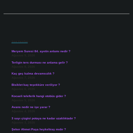
Sidebar
Son Yazılar
Meryem Suresi 84. ayetin anlamı nedir ?
Ağustos 9, 2026
Terligin ters durması ne anlama gelir ?
Ağustos 8, 2026
Kaç geç kalma devamsızlık ?
Ağustos 7, 2026
Bisiklet kaç teşekküre veriliyor ?
Ağustos 6, 2026
Kocaeli teleferik hangi otobüs gider ?
Ağustos 5, 2026
Avans nedir ne işe yarar ?
Ağustos 4, 2026
3 sayı çizgisi potaya ne kadar uzaklıktadır ?
Ağustos 3, 2026
Şeker Ahmet Paşa heykeltraş mıdır ?