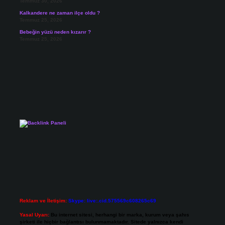
Temmuz 30, 2026
Kalkandere ne zaman ilçe oldu ?
Temmuz 25, 2026
Bebeğin yüzü neden kızarır ?
Temmuz 25, 2026
Reklam ve İletişim:
Skype: live:.cid.575569c608265c69
Yasal Uyarı:
Bu internet sitesi, herhangi bir marka, kurum veya şahıs
şirketi ile hiçbir bağlantısı bulunmamaktadır. Sitede yalnızca kendi