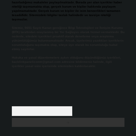
hazırladığımız makaleler paylaşılmaktadır. Burada yer alan içerikler haber
niteliği taşımamakta olup, gerçek kurum ve kişiler hakkında paylaşım
yapılmamaktadır. Gerçek kurum ve kişiler ile isim benzerlikleri tamamen
tesadüfidir. Sitemizdeki bilgiler taslak halindedir ve tavsiye niteliği
taşımazlar.
Sitemiz, 5651 Sayılı Kanun gereğince Bilgi Teknolojileri ve İletişim Kurumu
(BTK) tarafından onaylanmış bir Yer Sağlayıcı olarak hizmet vermektedir. Bu
nedenle, sitedeki içerikleri proaktif olarak denetleme veya araştırma
yükümlülüğümüz bulunmamaktadır. Ancak, üyelerimiz yazdıkları içeriklerin
sorumluluğunu taşımakta olup, siteye üye olarak bu sorumluluğu kabul
etmiş sayılırlar.
Hukuka ve yasal düzenlemelere aykırı olduğunu düşündüğünüz içerikleri,
backlinkpanelicomtr@gmail.com
adresine bildirmeniz halinde, ilgili
içerikler yasal süre içerisinde sitemizden kaldırılacaktır.
Arama