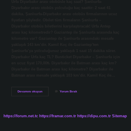
Urfa Diyarbakır arası otobüsle kaç saat? Şanlıurfa-
Diyarbakır arası otobüs yolculuğu kaç saattir: 2 saat 41
dakika. Şanlıurfa-Diyarbakır arası otobüs firmalarının ucuz
fiyatları şöyledir. Obilet tüm firmaların Şanlıurfa –
Diyarbakır otobüs biletlerini karşılaştıracak! Urfa Antep
arası kaç kilometredir? Gaziantep ile Şanlıurfa arasında kaç
kilometre var? Gaziantep ile Şanlıurfa arasındaki mesafe
yaklaşık 143 km’dir. Kamil Koç ile Gaziantep’ten
Şanlıurfa’ya yolculuğunuz yaklaşık 1 saat 15 dakika sürer.
Diyarbakır Urfa kaç TL? Busticket Diyarbakır – Şanlıurfa için
en ucuz fiyat 170,00₺. Diyarbakır ile Batman arası kaç km?
Diyarbakır ile Batman arası kaç kilometre? Diyarbakır ile
Batman arası mesafe yaklaşık 103 km’dir. Kamil Koç ile…
Diyarbakır
Devamını okuyun
Yorum Bırak
Ve
Şanlıurfanın
Arasında
Kaç
Kilometre
https://forum.net.tc
https://framar.com.tr
https://dipu.com.tr
Sitemap
Var