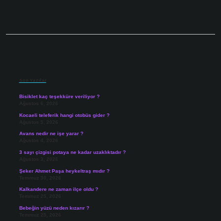
Sidebar
Son Yazılar
Bisiklet kaç teşekküre veriliyor ?
Ağustos 6, 2026
Kocaeli teleferik hangi otobüs gider ?
Ağustos 5, 2026
Avans nedir ne işe yarar ?
Ağustos 4, 2026
3 sayı çizgisi potaya ne kadar uzaklıktadır ?
Ağustos 3, 2026
Şeker Ahmet Paşa heykeltraş mıdır ?
Temmuz 30, 2026
Kalkandere ne zaman ilçe oldu ?
Temmuz 25, 2026
Bebeğin yüzü neden kızarır ?
Temmuz 25, 2026