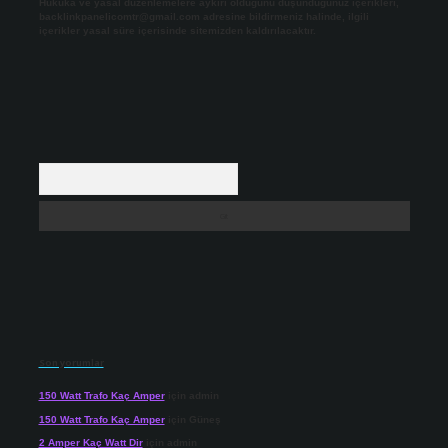
Hukuka ve yasal düzenlemelere aykırı olduğunu düşündüğünüz içerikleri,
backlinkpanelicomtr@gmail.com
adresine bildirmeniz halinde, ilgili
içerikler yasal süre içerisinde sitemizden kaldırılacaktır.
Arama
Son yorumlar
150 Watt Trafo Kaç Amper
için
admin
150 Watt Trafo Kaç Amper
için
Güneş
2 Amper Kaç Watt Dir
için
admin