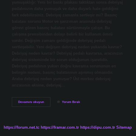
yumuşaklığı: Yeni bir baskı plakası taktıktan sonra debriyaj
pedalınızın daha yumuşak ve daha duyarlı hale geldiğini
fark edebilirsiniz. Debriyaj zamanla sertleşir mi? Basınç
balatası sorunu Motor ve şanzıman arasında debriyaj
görevi gören basınç balatası sürtünmeyle çalışır. Bu
çalışma prensibinden dolayı belirli bir kullanım ömrü
vardır. Değişim zamanı geldiğinde debriyaj pedalı
sertleşebilir. Yeni değişen debriyaj neden yukarıda kavrar?
Debriyaj neden kavrar? Debriyaj pedalı kavrarsa, aracınızın
debriyaj sisteminde bir sorun olduğunun işaretidir.
Debriyaj pedalının yukarı doğru kavrama sorununun en
belirgin nedeni, basınç balatasının aşınmış olmasıdır.
Araba debriyaj neden yumuşar? Üst merkez debriyaj
arızasının aksine, debriyaj…
Yeni
Devamını okuyun
Yorum Bırak
Değişen
Debriyaj
Neden
Sertleşir
https://forum.net.tc
https://framar.com.tr
https://dipu.com.tr
Sitemap