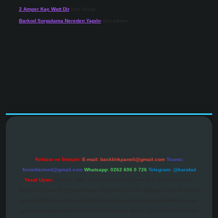
2 Amper Kaç Watt Dir
için
Yavuz
Barkod Sorgulama Nereden Yapılır
için
admin
ir.net
Reklam ve İletişim:
E-mail:
backlinkpaneli@gmail.com
Teams:
forumhizmeti@gmail.com
Whatsapp: 0262 606 0 726
Telegram: @karabul
Yasal Uyarı:
Sitemiz, 5651 Sayılı Kanun gereğince Bilgi Teknolojileri ve
İletişim Kurumu (BTK) tarafından onaylanmış bir Yer Sağlayıcı olarak hizmet
vermektedir. Bu nedenle, sitedeki içerikleri proaktif olarak denetleme veya
araştırma yükümlülüğümüz bulunmamaktadır. Ancak, üyelerimiz yazdıkları