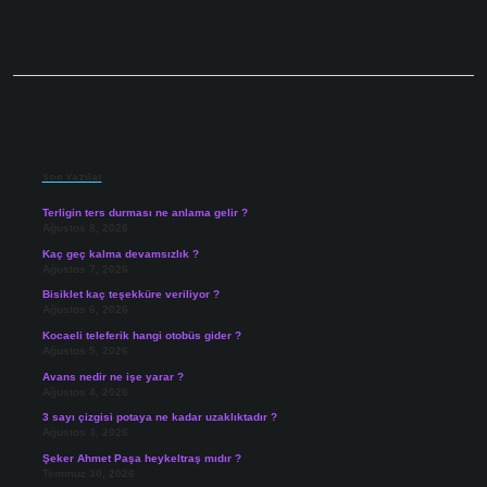
Sidebar
Son Yazılar
Terligin ters durması ne anlama gelir ?
Ağustos 8, 2026
Kaç geç kalma devamsızlık ?
Ağustos 7, 2026
Bisiklet kaç teşekküre veriliyor ?
Ağustos 6, 2026
Kocaeli teleferik hangi otobüs gider ?
Ağustos 5, 2026
Avans nedir ne işe yarar ?
Ağustos 4, 2026
3 sayı çizgisi potaya ne kadar uzaklıktadır ?
Ağustos 3, 2026
Şeker Ahmet Paşa heykeltraş mıdır ?
Temmuz 30, 2026