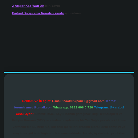
2 Amper Kaç Watt Dir
için
Yavuz
Barkod Sorgulama Nereden Yapılır
için
admin
r.net
Reklam ve İletişim:
E-mail:
backlinkpaneli@gmail.com
Teams:
forumhizmeti@gmail.com
Whatsapp: 0262 606 0 726
Telegram: @karabul
Yasal Uyarı:
Sitemiz, 5651 Sayılı Kanun gereğince Bilgi Teknolojileri ve
İletişim Kurumu (BTK) tarafından onaylanmış bir Yer Sağlayıcı olarak hizmet
vermektedir. Bu nedenle, sitedeki içerikleri proaktif olarak denetleme veya
araştırma yükümlülüğümüz bulunmamaktadır. Ancak, üyelerimiz yazdıkları