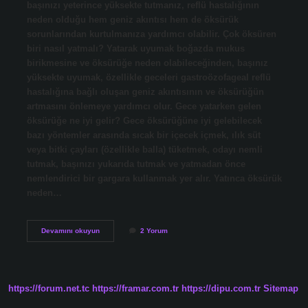
başınızı yeterince yüksekte tutmanız, reflü hastalığının
neden olduğu hem geniz akıntısı hem de öksürük
sorunlarından kurtulmanıza yardımcı olabilir. Çok öksüren
biri nasıl yatmalı? Yatarak uyumak boğazda mukus
birikmesine ve öksürüğe neden olabileceğinden, başınız
yüksekte uyumak, özellikle geceleri gastroözofageal reflü
hastalığına bağlı oluşan geniz akıntısının ve öksürüğün
artmasını önlemeye yardımcı olur. Gece yatarken gelen
öksürüğe ne iyi gelir? Gece öksürüğüne iyi gelebilecek
bazı yöntemler arasında sıcak bir içecek içmek, ılık süt
veya bitki çayları (özellikle balla) tüketmek, odayı nemli
tutmak, başınızı yukarıda tutmak ve yatmadan önce
nemlendirici bir gargara kullanmak yer alır. Yatınca öksürük
neden…
Öksürük
Devamını okuyun
2 Yorum
Geçmesi
Için
Nasıl
Yatmalı
https://forum.net.tc
https://framar.com.tr
https://dipu.com.tr
Sitemap