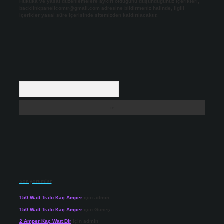
Hukuka ve yasal düzenlemelere aykırı olduğunu düşündüğünüz içerikleri,
backlinkpanelicomtr@gmail.com
adresine bildirmeniz halinde, ilgili
içerikler yasal süre içerisinde sitemizden kaldırılacaktır.
Arama
Son yorumlar
150 Watt Trafo Kaç Amper
için
admin
150 Watt Trafo Kaç Amper
için
Güneş
2 Amper Kaç Watt Dir
için
admin