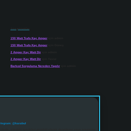
Son yorumlar
150 Watt Trafo Kaç Amper
için
admin
150 Watt Trafo Kaç Amper
için
Güneş
2 Amper Kaç Watt Dir
için
admin
2 Amper Kaç Watt Dir
için
Yavuz
Barkod Sorgulama Nereden Yapılır
için
admin
elegram: @karabul
denle, sitedeki içerikleri proaktif olarak denetleme veya araştırma