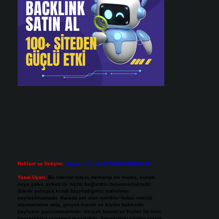
Reklam ve İletişim:
Skype: live:.cid.575569c608265c69
Yasal Uyarı:
Bu internet sitesi, herhangi bir marka, kurum
veya şahıs şirketi ile hiçbir bağlantısı bulunmamaktadır.
Sitede yalnızca kendi hazırladığımız makaleler
paylaşılmaktadır. Burada yer alan içerikler haber niteliği
taşımamakta olup, gerçek kurum ve kişiler hakkında
paylaşım yapılmamaktadır. Gerçek kurum ve kişiler ile isim
benzerlikleri tamamen tesadüfidir. Sitemizdeki bilgiler taslak