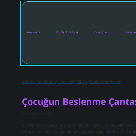
Anasayfa
Gizlilik Politikası
Yasal Uyarı
Hakkım
Etiket:
Çocuklar için en sağlıklı yiyecekler nelerdir
Çocuğun Beslenme Çantas
Tarih: Ekim 26, 2024
1. sınıf okul çantasında neler olmalı? Okul çantanızda neler o
vermez, ancak bu uygulamayı uygulamayan okullar da vardır. … 