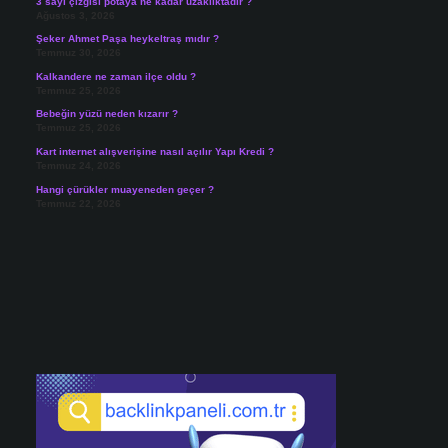
3 sayı çizgisi potaya ne kadar uzaklıktadır ?
Ağustos 3, 2026
Şeker Ahmet Paşa heykeltraş mıdır ?
Temmuz 30, 2026
Kalkandere ne zaman ilçe oldu ?
Temmuz 25, 2026
Bebeğin yüzü neden kızarır ?
Temmuz 25, 2026
Kart internet alışverişine nasıl açılır Yapı Kredi ?
Temmuz 24, 2026
Hangi çürükler muayeneden geçer ?
Temmuz 22, 2026