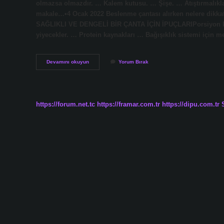
olmazsa olmazdır. … Kalem kutusu. … Şişe. … Atıştırmalıkla
makale…•4 Ocak 2022 Beslenme çantası alırken nelere di
SAĞLIKLI VE DENGELİ BİR ÇANTA İÇİN İPUÇLARIPorsiyon kont
yiyecekler. … Protein kaynakları … Bağışıklık sistemi için m
Çocuğun
Devamını okuyun
Yorum Bırak
Beslenme
Çantasında
Neler
Olmalı
https://forum.net.tc
https://framar.com.tr
https://dipu.com.tr