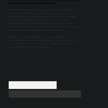
halindedir ve tavsiye niteliği taşımazlar.
Sitemiz, 5651 Sayılı Kanun gereğince Bilgi Teknolojileri ve
İletişim Kurumu (BTK) tarafından onaylanmış bir Yer
Sağlayıcı olarak hizmet vermektedir. Bu nedenle, sitedeki
içerikleri proaktif olarak denetleme veya araştırma
yükümlülüğümüz bulunmamaktadır. Ancak, üyelerimiz
yazdıkları içeriklerin sorumluluğunu taşımakta olup, siteye
üye olarak bu sorumluluğu kabul etmiş sayılırlar.
Hukuka ve yasal düzenlemelere aykırı olduğunu
düşündüğünüz içerikleri,
backlinkpanelicomtr@gmail.com
adresine bildirmeniz halinde, ilgili içerikler yasal süre
içerisinde sitemizden kaldırılacaktır.
Arama