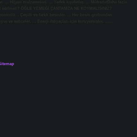
r. … Hijyen malzemeleri. … Yedek kıyafetler. … MüfredatDaha fazla
kkat edilmeli? ÖĞLE YEMEĞİ ÇANTANIZA NE KOYMALISINIZ?
rolü… Çeşitli ve farklı besinler. … Her besin grubundan
eyve ve sebzeler. … Enerji ihtiyaçları için kuruyemişler. ……
Sitemap