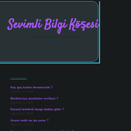
Sevimli Bilgi Köşesi
Neşeli hikayelerle gününü aydınlat!
Sidebar
vdcasinogir.net
Son Yazılar
Kaç geç kalma devamsızlık ?
Ağustos 7, 2026
Bisiklet kaç teşekküre veriliyor ?
Ağustos 6, 2026
Kocaeli teleferik hangi otobüs gider ?
Ağustos 5, 2026
Avans nedir ne işe yarar ?
Ağustos 4, 2026