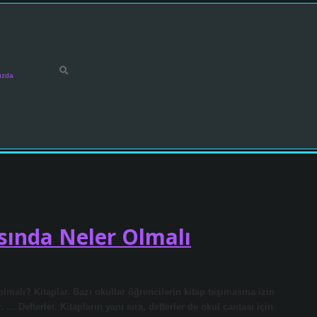
ızda
ında Neler Olmalı
lmalı? Kitaplar. Bazı okullar öğrencilerin kitap taşımasına izin
Defterler. Kitapların yanı sıra, defterler de okul çantası için