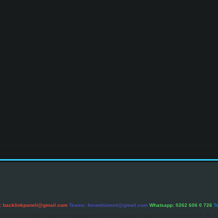
l:
backlinkpaneli@gmail.com
Teams:
forumhizmeti@gmail.com
Whatsapp: 0262 606 0 726
T
etişim Kurumu (BTK) tarafından onaylanmış bir Yer Sağlayıcı olarak hizmet vermektedir. Bu ne