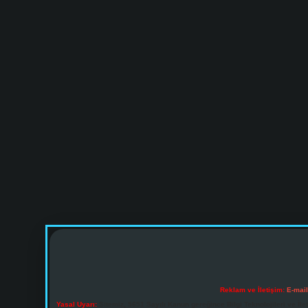
Reklam ve İletişim:
E-mai
Yasal Uyarı:
Sitemiz, 5651 Sayılı Kanun gereğince Bilgi Teknolojileri ve İl