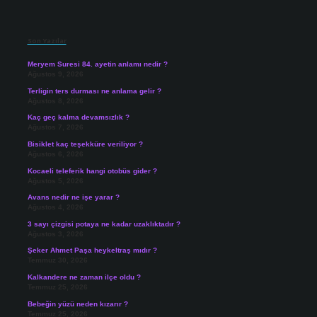
Sidebar
Son Yazılar
Meryem Suresi 84. ayetin anlamı nedir ?
Ağustos 9, 2026
Terligin ters durması ne anlama gelir ?
Ağustos 8, 2026
Kaç geç kalma devamsızlık ?
Ağustos 7, 2026
Bisiklet kaç teşekküre veriliyor ?
Ağustos 6, 2026
Kocaeli teleferik hangi otobüs gider ?
Ağustos 5, 2026
Avans nedir ne işe yarar ?
Ağustos 4, 2026
3 sayı çizgisi potaya ne kadar uzaklıktadır ?
Ağustos 3, 2026
Şeker Ahmet Paşa heykeltraş mıdır ?
Temmuz 30, 2026
Kalkandere ne zaman ilçe oldu ?
Temmuz 25, 2026
Bebeğin yüzü neden kızarır ?
Temmuz 25, 2026