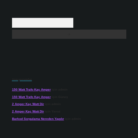
Arama
Son yorumlar
150 Watt Trafo Kaç Amper
için
admin
150 Watt Trafo Kaç Amper
için
Güneş
2 Amper Kaç Watt Dir
için
admin
2 Amper Kaç Watt Dir
için
Yavuz
Barkod Sorgulama Nereden Yapılır
için
admin