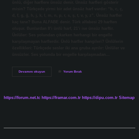
ünlü, diğer harflere ünsüz denir. Ünsüz harfleri gösterir
misin? Türkçede yirmi bir adet ünsüz harf vardır: “b, c, ç,
d, f, g, ğ, h, j, k, l, m, n, p, r, s, ş, t, v, y, z”. Ünsüz harfler
kaç tane? Buna ALFABE denir. Türk alfabesi 29 harften
oluşur. Bunlardan 8’i ünlü harf, 21’i ise ünsüz harftir.
Ünlüler: Ses yolundan çıkarken herhangi bir engelle
karşılaşmayan harflerdir. Ünlü harfler hangileri? Ünlülerin
özellikleri: Türkçede sesler iki ana gruba ayrılır: Ünlüler ve
ünsüzler. Ses yolunda bir engelle karşılaşmadan…
Ünlü
Devamını okuyun
Yorum Bırak
Ve
Ünsüz
Harf
Ne
Demek
https://forum.net.tc
https://framar.com.tr
https://dipu.com.tr
Sitemap