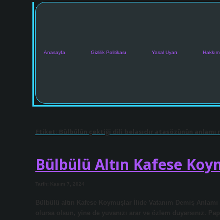
Anasayfa
Gizlilik Politikası
Yasal Uyarı
Hakkım
Etiket:
Bülbülün çektiği dili belasıdır atasözünün anlamı 
Bülbülü Altın Kafese Ko
Tarih: Kasım 7, 2024
Bülbülü altın Kafese Koymuşlar İlide Vatanım Demiş Anlamı
olursa olsun, yine de yuvanızı arar ve özlem duyarsınız. Pa