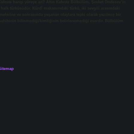
feste hangi yöreye ait? Altın Kafeste Bülbülüm, Şevket Öndesev’in
 halk türküsüdür. Kürdî makamındaki türkü, iki sevgili arasındaki
rilmelerine ve sonrasında yaşanan olaylara tepki olarak yazılmış bir
ahibinin bilinmediği/kimliğinin belirlenemediği eserdir. Bülbülüm
Sitemap