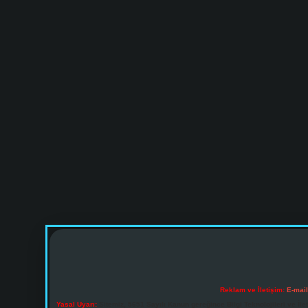
Reklam ve İletişim:
E-mai
Yasal Uyarı:
Sitemiz, 5651 Sayılı Kanun gereğince Bilgi Teknolojileri ve İl