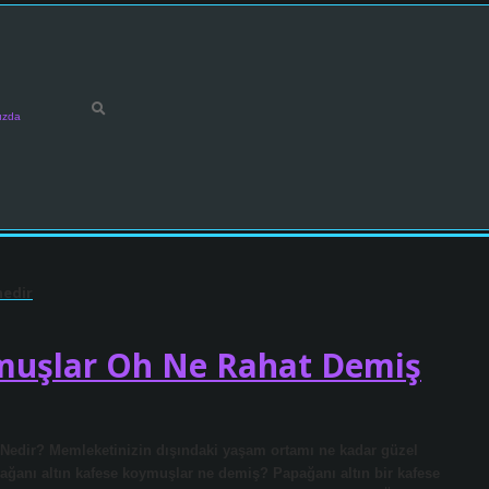
ızda
nedir
ymuşlar Oh Ne Rahat Demiş
 Nedir? Memleketinizin dışındaki yaşam ortamı ne kadar güzel
pağanı altın kafese koymuşlar ne demiş? Papağanı altın bir kafese