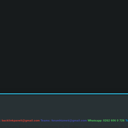
l:
backlinkpaneli@gmail.com
Teams:
forumhizmeti@gmail.com
Whatsapp: 0262 606 0 726
T
etişim Kurumu (BTK) tarafından onaylanmış bir Yer Sağlayıcı olarak hizmet vermektedir. Bu ne