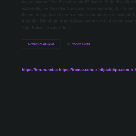
koymuşlar ve “Ben öleceğim hindi” demiş. Bülbülüm Altın Ka
ezberlediği ve Muzaffer Sarısözen’e seslendirdiği bir Rumeli
özlemi dile getirir. Kızların aileleri tarafından zorla evlendi
türküdür. Bülbülüm Altın Kafeste anonim mi? Anonim eser, s
Altın Kafeste Sözleri Ne…
Bülbülü
Devamını okuyun
Yorum Bırak
Altın
Kafese
Koymuşlar
Oh
Ne
https://forum.net.tc
https://framar.com.tr
https://dipu.com.tr
Rahat
Demiş