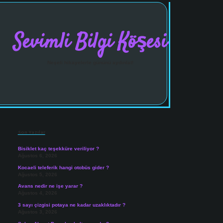
Sevimli Bilgi Köşesi
Neşeli hikayelerle gününü aydınlat!
Sidebar
vdcasinogir.net
Son Yazılar
Bisiklet kaç teşekküre veriliyor ?
Ağustos 6, 2026
Kocaeli teleferik hangi otobüs gider ?
Ağustos 5, 2026
Avans nedir ne işe yarar ?
Ağustos 4, 2026
3 sayı çizgisi potaya ne kadar uzaklıktadır ?
Ağustos 3, 2026