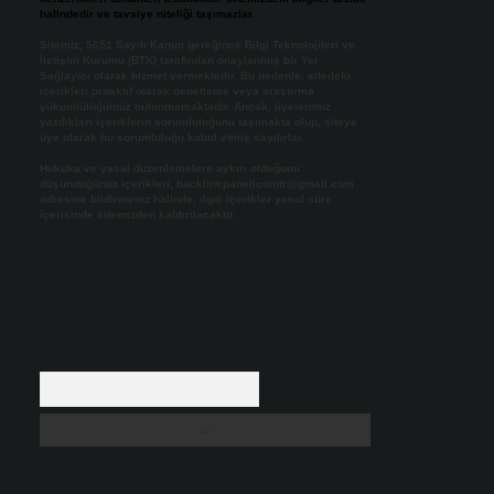
halindedir ve tavsiye niteliği taşımazlar.
Sitemiz, 5651 Sayılı Kanun gereğince Bilgi Teknolojileri ve
İletişim Kurumu (BTK) tarafından onaylanmış bir Yer
Sağlayıcı olarak hizmet vermektedir. Bu nedenle, sitedeki
içerikleri proaktif olarak denetleme veya araştırma
yükümlülüğümüz bulunmamaktadır. Ancak, üyelerimiz
yazdıkları içeriklerin sorumluluğunu taşımakta olup, siteye
üye olarak bu sorumluluğu kabul etmiş sayılırlar.
Hukuka ve yasal düzenlemelere aykırı olduğunu
düşündüğünüz içerikleri,
backlinkpanelicomtr@gmail.com
adresine bildirmeniz halinde, ilgili içerikler yasal süre
içerisinde sitemizden kaldırılacaktır.
Arama