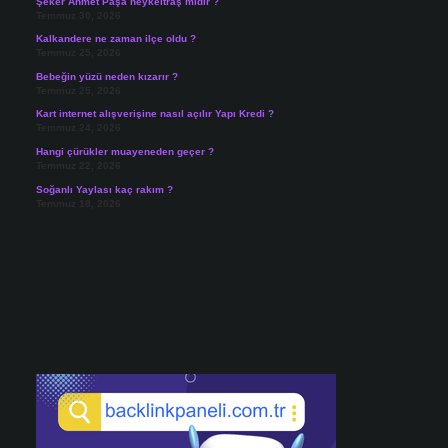
Şeker Ahmet Paşa heykeltraş mıdır ?
Temmuz 30, 2026
Kalkandere ne zaman ilçe oldu ?
Temmuz 25, 2026
Bebeğin yüzü neden kızarır ?
Temmuz 25, 2026
Kart internet alışverişine nasıl açılır Yapı Kredi ?
Temmuz 24, 2026
Hangi çürükler muayeneden geçer ?
Temmuz 22, 2026
Soğanlı Yaylası kaç rakım ?
Temmuz 18, 2026