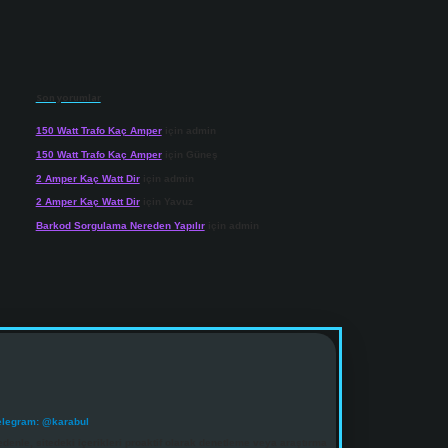
Son yorumlar
150 Watt Trafo Kaç Amper
için
admin
150 Watt Trafo Kaç Amper
için
Güneş
2 Amper Kaç Watt Dir
için
admin
2 Amper Kaç Watt Dir
için
Yavuz
Barkod Sorgulama Nereden Yapılır
için
admin
elegram: @karabul
denle, sitedeki içerikleri proaktif olarak denetleme veya araştırma