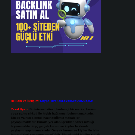
Reklam ve İletişim:
Skype: live:.cid.575569c608265c69
Yasal Uyarı:
Bu internet sitesi, herhangi bir marka, kurum
veya şahıs şirketi ile hiçbir bağlantısı bulunmamaktadır.
Sitede yalnızca kendi hazırladığımız makaleler
paylaşılmaktadır. Burada yer alan içerikler haber niteliği
taşımamakta olup, gerçek kurum ve kişiler hakkında
paylaşım yapılmamaktadır. Gerçek kurum ve kişiler ile isim
benzerlikleri tamamen tesadüfidir. Sitemizdeki bilgiler taslak