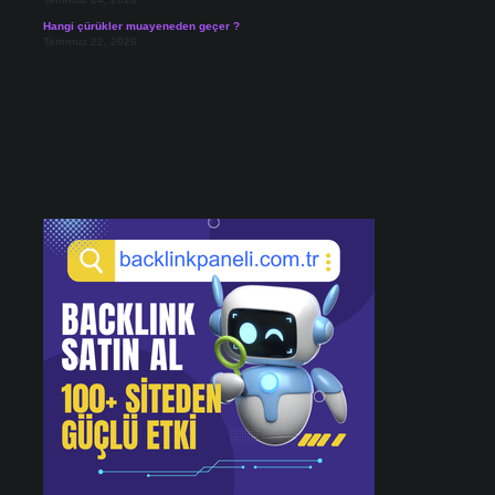
Hangi çürükler muayeneden geçer ?
Temmuz 22, 2026