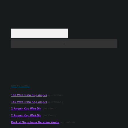
Arama
Son yorumlar
150 Watt Trafo Kaç Amper
için
admin
150 Watt Trafo Kaç Amper
için
Güneş
2 Amper Kaç Watt Dir
için
admin
2 Amper Kaç Watt Dir
için
Yavuz
Barkod Sorgulama Nereden Yapılır
için
admin