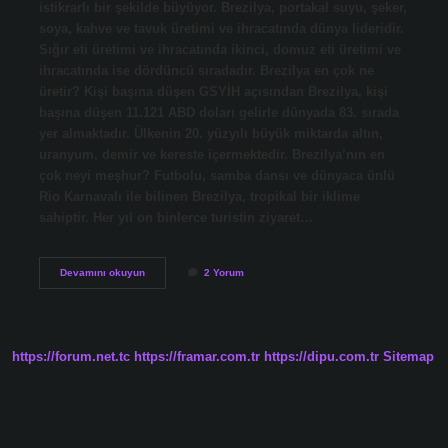
istikrarlı bir şekilde büyüyor. Brezilya, portakal suyu, şeker,
soya, kahve ve tavuk üretimi ve ihracatında dünya lideridir.
Sığır eti üretimi ve ihracatında ikinci, domuz eti üretimi ve
ihracatında ise dördüncü sıradadır. Brezilya en çok ne
üretir? Kişi başına düşen GSYİH açısından Brezilya, kişi
başına düşen 11.121 ABD doları gelirle dünyada 83. sırada
yer almaktadır. Ülkenin 20. yüzyılı büyük miktarda altın,
uranyum, demir ve kereste içermektedir. Brezilya’nın en
çok neyi meşhur? Futbolu, samba dansı ve dünyaca ünlü
Rio Karnavalı ile bilinen Brezilya, tropikal bir iklime
sahiptir. Her yıl on binlerce turistin ziyaret…
Brezilya
Devamını okuyun
2 Yorum
Ne
Yetişir
https://forum.net.tc
https://framar.com.tr
https://dipu.com.tr
Sitemap