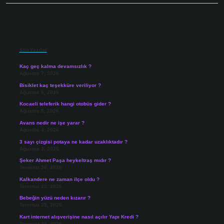
Sidebar
Son Yazılar
Kaç geç kalma devamsızlık ?
Ağustos 7, 2026
Bisiklet kaç teşekküre veriliyor ?
Ağustos 6, 2026
Kocaeli teleferik hangi otobüs gider ?
Ağustos 5, 2026
Avans nedir ne işe yarar ?
Ağustos 4, 2026
3 sayı çizgisi potaya ne kadar uzaklıktadır ?
Ağustos 3, 2026
Şeker Ahmet Paşa heykeltraş mıdır ?
Temmuz 30, 2026
Kalkandere ne zaman ilçe oldu ?
Temmuz 25, 2026
Bebeğin yüzü neden kızarır ?
Temmuz 25, 2026
Kart internet alışverişine nasıl açılır Yapı Kredi ?
Temmuz 24, 2026