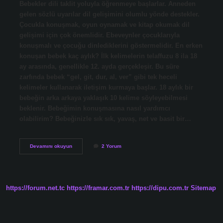
Bebekler dili taklit yoluyla öğrenmeye başlarlar. Anneden
gelen sözlü uyarılar dil gelişimini olumlu yönde destekler.
Çocukla konuşmak, oyun oynamak ve kitap okumak dil
gelişimi için çok önemlidir. Ebeveynler çocuklarıyla
konuşmalı ve çocuğu dinlediklerini göstermelidir. En erken
konuşan bebek kaç aylık? İlk kelimelerin telaffuzu 8 ila 18
ay arasında, genellikle 12. ayda gerçekleşir. Bu süre
zarfında bebek “gel, git, dur, al, ver” gibi tek heceli
kelimeler kullanarak iletişim kurmaya başlar. 18 aylık bir
bebeğin arka arkaya yaklaşık 10 kelime söyleyebilmesi
beklenir. Bebeğimin konuşmasına nasıl yardımcı
olabilirim? Bebeğinizle sık sık, yavaş, net ve basit bir…
Bebeğin
Devamını okuyun
2 Yorum
Erken
Konuşması
Için
Ne
Yapmalı
https://forum.net.tc
https://framar.com.tr
https://dipu.com.tr
Sitemap