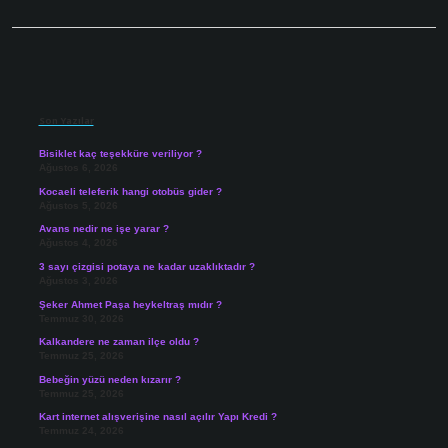
Sidebar
Son Yazılar
Bisiklet kaç teşekküre veriliyor ?
Ağustos 6, 2026
Kocaeli teleferik hangi otobüs gider ?
Ağustos 5, 2026
Avans nedir ne işe yarar ?
Ağustos 4, 2026
3 sayı çizgisi potaya ne kadar uzaklıktadır ?
Ağustos 3, 2026
Şeker Ahmet Paşa heykeltraş mıdır ?
Temmuz 30, 2026
Kalkandere ne zaman ilçe oldu ?
Temmuz 25, 2026
Bebeğin yüzü neden kızarır ?
Temmuz 25, 2026
Kart internet alışverişine nasıl açılır Yapı Kredi ?
Temmuz 24, 2026