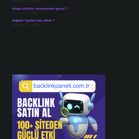
Temmuz 24, 2026
Hangi çürükler muayeneden geçer ?
Temmuz 22, 2026
Soğanlı Yaylası kaç rakım ?
Temmuz 18, 2026