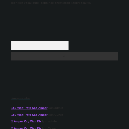
içerikler yasal süre içerisinde sitemizden kaldırılacaktır.
Arama
Son yorumlar
150 Watt Trafo Kaç Amper
için
admin
150 Watt Trafo Kaç Amper
için
Güneş
2 Amper Kaç Watt Dir
için
admin
2 Amper Kaç Watt Dir
için
Yavuz