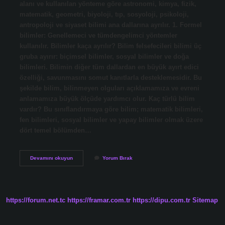
alanı ve kullanılan yönteme göre astronomi, kimya, fizik,
matematik, geometri, biyoloji, tıp, sosyoloji, psikoloji,
antropoloji ve siyaset bilimi ana dallarına ayrılır. 1. Formel
bilimler: Genellemeci ve tümdengelimci yöntemler
kullanılır. Bilimler kaça ayrılır? Bilim felsefecileri bilimi üç
gruba ayırır: biçimsel bilimler, sosyal bilimler ve doğa
bilimleri. Bilimin diğer tüm dallardan en büyük ayırt edici
özelliği, savunmasını somut kanıtlarla desteklemesidir. Bu
şekilde bilim, bilinmeyen olguları açıklamamıza ve evreni
anlamamıza büyük ölçüde yardımcı olur. Kaç türlü bilim
vardır? Bu sınıflandırmaya göre bilim; matematik bilimleri,
fen bilimleri, sosyal bilimler ve yapay bilimler olmak üzere
dört temel bölümden…
Kaç
Devamını okuyun
Yorum Bırak
Tane
Bilim
Dalı
Var
https://forum.net.tc
https://framar.com.tr
https://dipu.com.tr
Sitemap