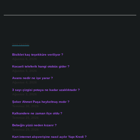
Sidebar
Son Yazılar
Bisiklet kaç teşekküre veriliyor ?
Ağustos 6, 2026
Kocaeli teleferik hangi otobüs gider ?
Ağustos 5, 2026
Avans nedir ne işe yarar ?
Ağustos 4, 2026
3 sayı çizgisi potaya ne kadar uzaklıktadır ?
Ağustos 3, 2026
Şeker Ahmet Paşa heykeltraş mıdır ?
Temmuz 30, 2026
Kalkandere ne zaman ilçe oldu ?
Temmuz 25, 2026
Bebeğin yüzü neden kızarır ?
Temmuz 25, 2026
Kart internet alışverişine nasıl açılır Yapı Kredi ?