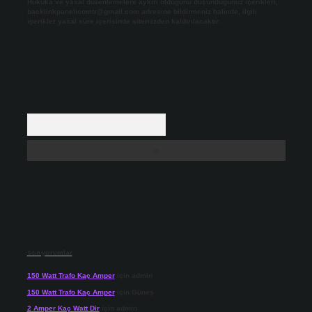
Hukuka ve yasal düzenlemelere aykırı olduğunu düşündüğünüz içerikleri,
backlinkpanelicomtr@gmail.com
adresine bildirmeniz halinde, ilgili
içerikler yasal süre içerisinde sitemizden kaldırılacaktır.
Arama
Son yorumlar
150 Watt Trafo Kaç Amper
için
admin
150 Watt Trafo Kaç Amper
için
Güneş
2 Amper Kaç Watt Dir
için
admin