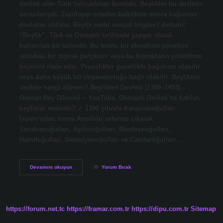
devleti olan Türk Selçukluları kuruldu. Beylikler bu devletin
unsurlarıydı. Zayıflayıp ortadan kalktıktan sonra bağımsız
devletler oldular. Beylik nedir sosyal bilgiler? Anlamı:
“Beylik”, Türk ve Osmanlı tarihinde yaygın olarak
kullanılan bir terimdir. Bu terim, bir efendinin yönetimi
altındaki bir toprak parçasını veya bu toprakların yönetilme
biçimini ifade eder. Prenslikler genellikle bağımsız olabilir
veya daha büyük bir imparatorluğa bağlı olabilir. Beylikten
devlete hangi dönem? Beylikten Devlete (1300–1453) –
Osman Bey Dönemi – YouTube. Osmanlı Devleti’ne katılan
beylikler nelerdir? ✓ 1390 yılında Karamanoğulları
İsyanı’ndan sonra Anadolu seferine çıkarak
Saruhanoğulları, Aydınoğulları, Menteşeoğulları,
Hamitoğulları, Germiyanoğulları ve Candaroğulları…
Beylik
Devamını okuyun
Yorum Bırak
Devlet
Mi
https://forum.net.tc
https://framar.com.tr
https://dipu.com.tr
Sitemap