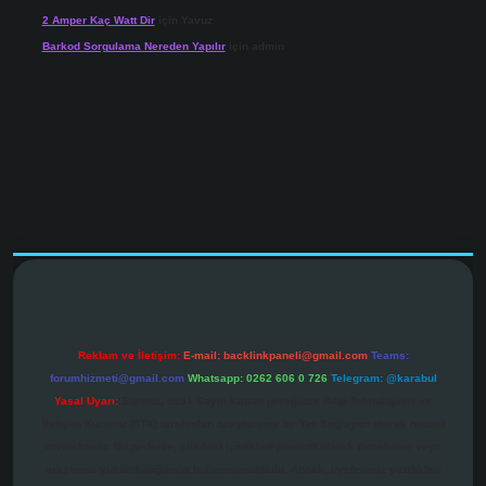
2 Amper Kaç Watt Dir
için
Yavuz
Barkod Sorgulama Nereden Yapılır
için
admin
gir.net
Reklam ve İletişim:
E-mail:
backlinkpaneli@gmail.com
Teams:
forumhizmeti@gmail.com
Whatsapp: 0262 606 0 726
Telegram: @karabul
Yasal Uyarı:
Sitemiz, 5651 Sayılı Kanun gereğince Bilgi Teknolojileri ve
İletişim Kurumu (BTK) tarafından onaylanmış bir Yer Sağlayıcı olarak hizmet
vermektedir. Bu nedenle, sitedeki içerikleri proaktif olarak denetleme veya
araştırma yükümlülüğümüz bulunmamaktadır. Ancak, üyelerimiz yazdıkları