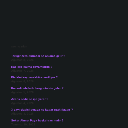
Sidebar
Son Yazılar
Terligin ters durması ne anlama gelir ?
Ağustos 8, 2026
Kaç geç kalma devamsızlık ?
Ağustos 7, 2026
Bisiklet kaç teşekküre veriliyor ?
Ağustos 6, 2026
Kocaeli teleferik hangi otobüs gider ?
Ağustos 5, 2026
Avans nedir ne işe yarar ?
Ağustos 4, 2026
3 sayı çizgisi potaya ne kadar uzaklıktadır ?
Ağustos 3, 2026
Şeker Ahmet Paşa heykeltraş mıdır ?
Temmuz 30, 2026