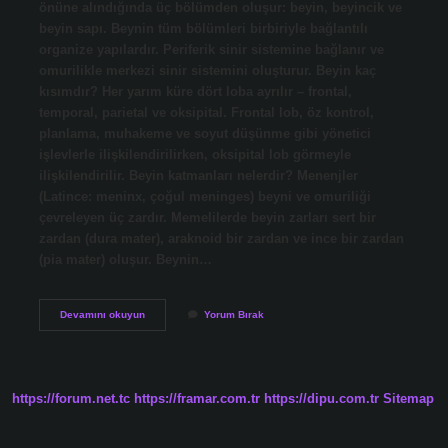
önüne alındığında üç bölümden oluşur: beyin, beyincik ve
beyin sapı. Beynin tüm bölümleri birbiriyle bağlantılı
organize yapılardır. Periferik sinir sistemine bağlanır ve
omurilikle merkezi sinir sistemini oluşturur. Beyin kaç
kısımdır? Her yarım küre dört loba ayrılır – frontal,
temporal, parietal ve oksipital. Frontal lob, öz kontrol,
planlama, muhakeme ve soyut düşünme gibi yönetici
işlevlerle ilişkilendirilirken, oksipital lob görmeyle
ilişkilendirilir. Beyin katmanları nelerdir? Menenjler
(Latince: meninx, çoğul meninges) beyni ve omuriliği
çevreleyen üç zardır. Memelilerde beyin zarları sert bir
zardan (dura mater), araknoid bir zardan ve ince bir zardan
(pia mater) oluşur. Beynin…
Beynin
Devamını okuyun
Yorum Bırak
Bölümleri
Nelerdir
https://forum.net.tc
https://framar.com.tr
https://dipu.com.tr
Sitemap