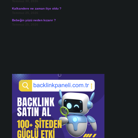
Temmuz 30, 2026
Kalkandere ne zaman ilçe oldu ?
Temmuz 25, 2026
Bebeğin yüzü neden kızarır ?
Temmuz 25, 2026