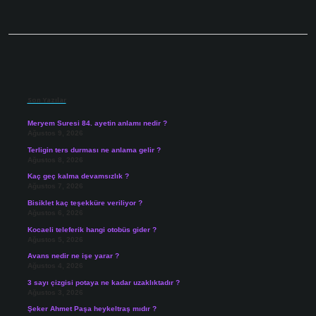
Sidebar
Son Yazılar
Meryem Suresi 84. ayetin anlamı nedir ?
Ağustos 9, 2026
Terligin ters durması ne anlama gelir ?
Ağustos 8, 2026
Kaç geç kalma devamsızlık ?
Ağustos 7, 2026
Bisiklet kaç teşekküre veriliyor ?
Ağustos 6, 2026
Kocaeli teleferik hangi otobüs gider ?
Ağustos 5, 2026
Avans nedir ne işe yarar ?
Ağustos 4, 2026
3 sayı çizgisi potaya ne kadar uzaklıktadır ?
Ağustos 3, 2026
Şeker Ahmet Paşa heykeltraş mıdır ?