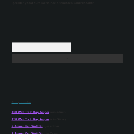
içerikler yasal süre içerisinde sitemizden kaldırılacaktır.
Arama
Son yorumlar
150 Watt Trafo Kaç Amper
için
admin
150 Watt Trafo Kaç Amper
için
Güneş
2 Amper Kaç Watt Dir
için
admin
2 Amper Kaç Watt Dir
için
Yavuz