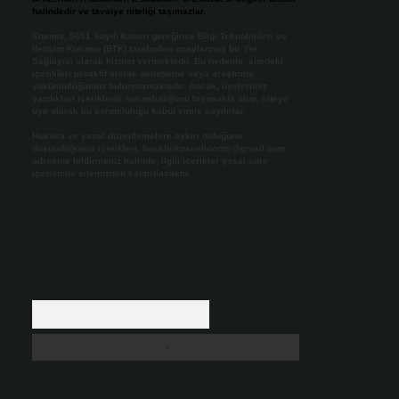
halindedir ve tavsiye niteliği taşımazlar.
Sitemiz, 5651 Sayılı Kanun gereğince Bilgi Teknolojileri ve
İletişim Kurumu (BTK) tarafından onaylanmış bir Yer
Sağlayıcı olarak hizmet vermektedir. Bu nedenle, sitedeki
içerikleri proaktif olarak denetleme veya araştırma
yükümlülüğümüz bulunmamaktadır. Ancak, üyelerimiz
yazdıkları içeriklerin sorumluluğunu taşımakta olup, siteye
üye olarak bu sorumluluğu kabul etmiş sayılırlar.
Hukuka ve yasal düzenlemelere aykırı olduğunu
düşündüğünüz içerikleri,
backlinkpanelicomtr@gmail.com
adresine bildirmeniz halinde, ilgili içerikler yasal süre
içerisinde sitemizden kaldırılacaktır.
Arama