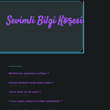
Sevimli Bilgi Köşesi
Neşeli hikayelerle gününü aydınlat!
Sidebar
vdcasinogir.net
Son Yazılar
Bisiklet kaç teşekküre veriliyor ?
Ağustos 6, 2026
Kocaeli teleferik hangi otobüs gider ?
Ağustos 5, 2026
Avans nedir ne işe yarar ?
Ağustos 4, 2026
3 sayı çizgisi potaya ne kadar uzaklıktadır ?
Ağustos 3, 2026