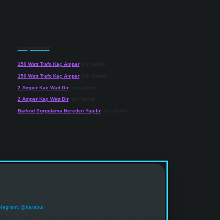
Son yorumlar
150 Watt Trafo Kaç Amper
için
admin
150 Watt Trafo Kaç Amper
için
Güneş
2 Amper Kaç Watt Dir
için
admin
2 Amper Kaç Watt Dir
için
Yavuz
Barkod Sorgulama Nereden Yapılır
için
admin
elegram: @karabul
denle, sitedeki içerikleri proaktif olarak denetleme veya araştırma