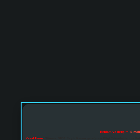
Reklam ve İletişim:
E-mai
Yasal Uyarı:
Sitemiz, 5651 Sayılı Kanun gereğince Bilgi Teknolojileri ve İl