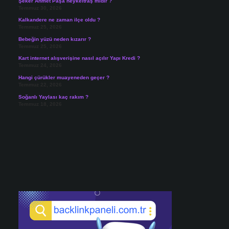
Şeker Ahmet Paşa heykeltraş mıdır ?
Temmuz 30, 2026
Kalkandere ne zaman ilçe oldu ?
Temmuz 25, 2026
Bebeğin yüzü neden kızarır ?
Temmuz 25, 2026
Kart internet alışverişine nasıl açılır Yapı Kredi ?
Temmuz 24, 2026
Hangi çürükler muayeneden geçer ?
Temmuz 22, 2026
Soğanlı Yaylası kaç rakım ?
Temmuz 18, 2026