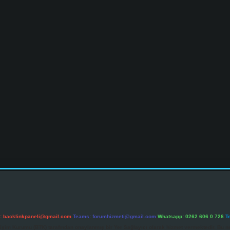
l:
backlinkpaneli@gmail.com
Teams:
forumhizmeti@gmail.com
Whatsapp: 0262 606 0 726
T
etişim Kurumu (BTK) tarafından onaylanmış bir Yer Sağlayıcı olarak hizmet vermektedir. Bu ne