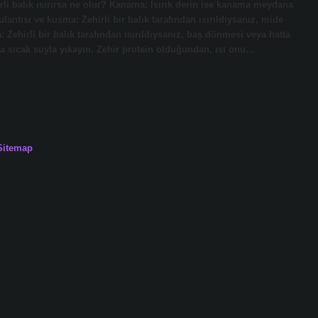
li balık ısırırsa ne olur? Kanama: Isırık derin ise kanama meydana
bulantısı ve kusma: Zehirli bir balık tarafından ısırıldıysanız, mide
Zehirli bir balık tarafından ısırıldıysanız, baş dönmesi veya hatta
nra sıcak suyla yıkayın. Zehir protein olduğundan, ısı onu…
Sitemap