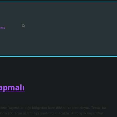
ızda
Yapmalı
hrin kaynaklandığı bölgeden kanı dikkatlice temizleyin. Temiz bir
hrin etkilerini azaltmaya yardımcı olacaktır. Amonyak veya idrar