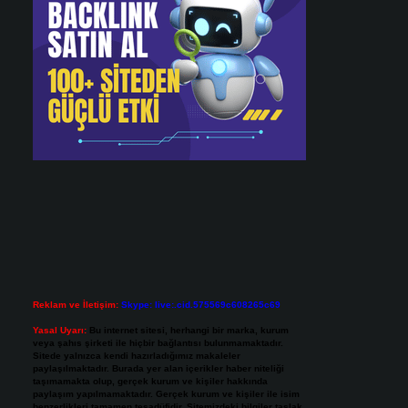
Reklam ve İletişim:
Skype: live:.cid.575569c608265c69
Yasal Uyarı:
Bu internet sitesi, herhangi bir marka, kurum
veya şahıs şirketi ile hiçbir bağlantısı bulunmamaktadır.
Sitede yalnızca kendi hazırladığımız makaleler
paylaşılmaktadır. Burada yer alan içerikler haber niteliği
taşımamakta olup, gerçek kurum ve kişiler hakkında
paylaşım yapılmamaktadır. Gerçek kurum ve kişiler ile isim
benzerlikleri tamamen tesadüfidir. Sitemizdeki bilgiler taslak