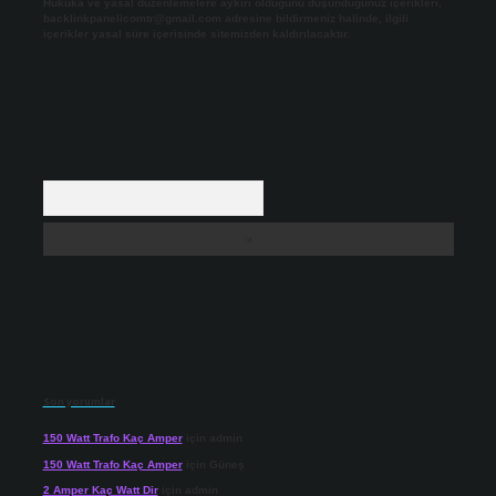
Hukuka ve yasal düzenlemelere aykırı olduğunu düşündüğünüz içerikleri,
backlinkpanelicomtr@gmail.com
adresine bildirmeniz halinde, ilgili
içerikler yasal süre içerisinde sitemizden kaldırılacaktır.
Arama
Son yorumlar
150 Watt Trafo Kaç Amper
için
admin
150 Watt Trafo Kaç Amper
için
Güneş
2 Amper Kaç Watt Dir
için
admin