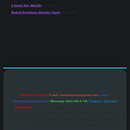
2 Amper Kaç Watt Dir
için
Yavuz
Barkod Sorgulama Nereden Yapılır
için
admin
vdcasinogir.net
Reklam ve İletişim:
E-mail:
backlinkpaneli@gmail.com
Teams:
forumhizmeti@gmail.com
Whatsapp: 0262 606 0 726
Telegram: @karabul
Yasal Uyarı:
Sitemiz, 5651 Sayılı Kanun gereğince Bilgi Teknolojileri ve
İletişim Kurumu (BTK) tarafından onaylanmış bir Yer Sağlayıcı olarak hizmet
vermektedir. Bu nedenle, sitedeki içerikleri proaktif olarak denetleme veya
araştırma yükümlülüğümüz bulunmamaktadır. Ancak, üyelerimiz yazdıkları