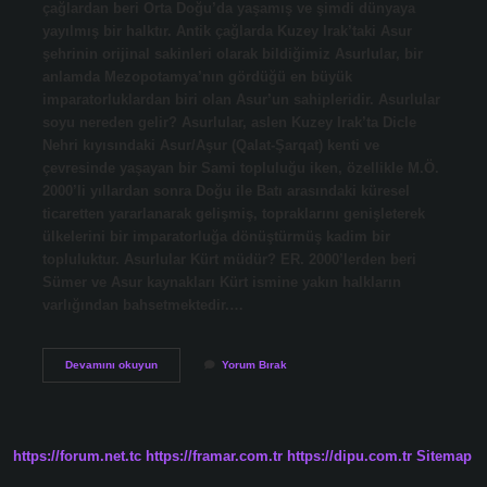
çağlardan beri Orta Doğu’da yaşamış ve şimdi dünyaya
yayılmış bir halktır. Antik çağlarda Kuzey Irak’taki Asur
şehrinin orijinal sakinleri olarak bildiğimiz Asurlular, bir
anlamda Mezopotamya’nın gördüğü en büyük
imparatorluklardan biri olan Asur’un sahipleridir. Asurlular
soyu nereden gelir? Asurlular, aslen Kuzey Irak’ta Dicle
Nehri kıyısındaki Asur/Aşur (Qalat-Şarqat) kenti ve
çevresinde yaşayan bir Sami topluluğu iken, özellikle M.Ö.
2000’li yıllardan sonra Doğu ile Batı arasındaki küresel
ticaretten yararlanarak gelişmiş, topraklarını genişleterek
ülkelerini bir imparatorluğa dönüştürmüş kadim bir
topluluktur. Asurlular Kürt müdür? ER. 2000’lerden beri
Sümer ve Asur kaynakları Kürt ismine yakın halkların
varlığından bahsetmektedir.…
Asurlar
Devamını okuyun
Yorum Bırak
Hangi
Irk
https://forum.net.tc
https://framar.com.tr
https://dipu.com.tr
Sitemap