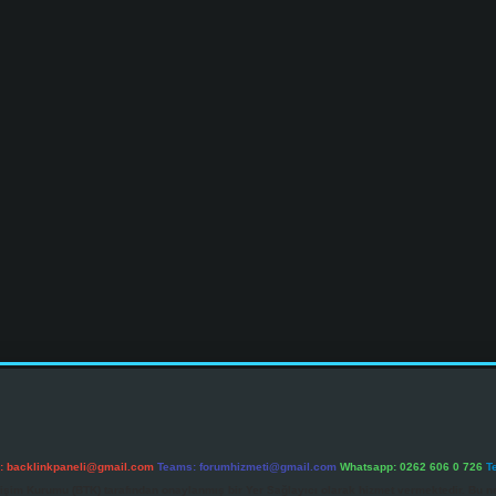
l:
backlinkpaneli@gmail.com
Teams:
forumhizmeti@gmail.com
Whatsapp: 0262 606 0 726
T
etişim Kurumu (BTK) tarafından onaylanmış bir Yer Sağlayıcı olarak hizmet vermektedir. Bu ne