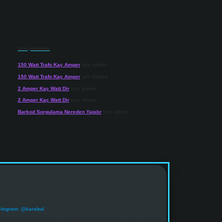
Son yorumlar
150 Watt Trafo Kaç Amper
için
admin
150 Watt Trafo Kaç Amper
için
Güneş
2 Amper Kaç Watt Dir
için
admin
2 Amper Kaç Watt Dir
için
Yavuz
Barkod Sorgulama Nereden Yapılır
için
admin
elegram: @karabul
denle, sitedeki içerikleri proaktif olarak denetleme veya araştırma