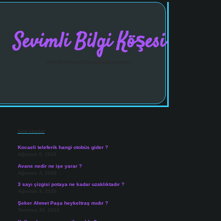
Sevimli Bilgi Köşesi
Neşeli hikayelerle gününü aydınlat!
Sidebar
vdcasinogir.net
Son Yazılar
Kocaeli teleferik hangi otobüs gider ?
Ağustos 5, 2026
Avans nedir ne işe yarar ?
Ağustos 4, 2026
3 sayı çizgisi potaya ne kadar uzaklıktadır ?
Ağustos 3, 2026
Şeker Ahmet Paşa heykeltraş mıdır ?
Temmuz 30, 2026