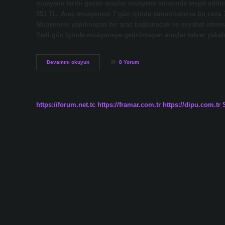
muayene tarihi geçen araçlar muayene sırasında tespit edilir
951 TL. Araç muayenesi 7 gün içinde tamamlanırsa bu ceza 
Muayenesi yapılmayan bir araç bağlanacak ve seyahat etmesi e
Yedi gün içinde muayeneye getirilmeyen araçlar tekrar yaka
Muayenesiz
Devamını okuyun
8 Yorum
Araç
Kaç
Gün
Kullanılabilir
https://forum.net.tc
https://framar.com.tr
https://dipu.com.tr