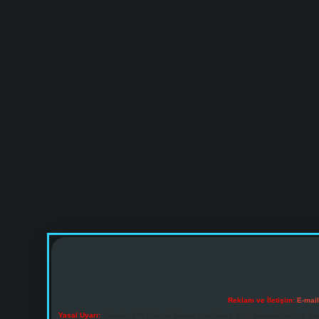
Reklam ve İletişim:
E-mai
Yasal Uyarı:
Sitemiz, 5651 Sayılı Kanun gereğince Bilgi Teknolojileri ve İl