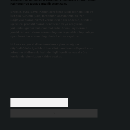
halindedir ve tavsiye niteliği taşımazlar.
Sitemiz, 5651 Sayılı Kanun gereğince Bilgi Teknolojileri ve
İletişim Kurumu (BTK) tarafından onaylanmış bir Yer
Sağlayıcı olarak hizmet vermektedir. Bu nedenle, sitedeki
içerikleri proaktif olarak denetleme veya araştırma
yükümlülüğümüz bulunmamaktadır. Ancak, üyelerimiz
yazdıkları içeriklerin sorumluluğunu taşımakta olup, siteye
üye olarak bu sorumluluğu kabul etmiş sayılırlar.
Hukuka ve yasal düzenlemelere aykırı olduğunu
düşündüğünüz içerikleri,
backlinkpanelicomtr@gmail.com
adresine bildirmeniz halinde, ilgili içerikler yasal süre
içerisinde sitemizden kaldırılacaktır.
Arama