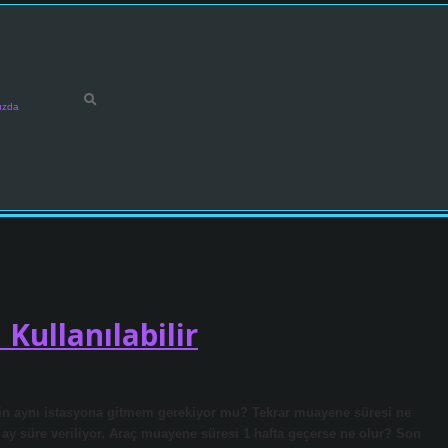
ızda
Kullanılabilir
çin aynı istasyona gitmem gerekiyor mu? Tekrar muayene süresi ne
 süre veriliyor. Araç muayene süresi 1 hafta geçerse ne olur? Son