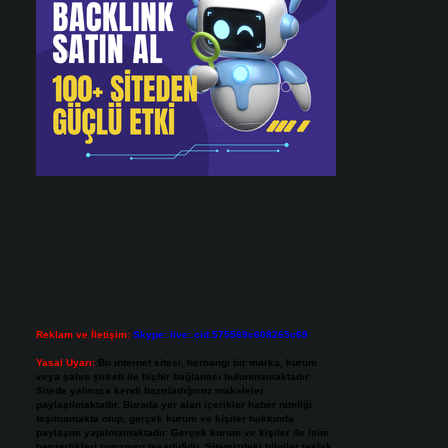
Reklam ve İletişim:
Skype: live:.cid.575569c608265c69
Yasal Uyarı:
Bu internet sitesi, herhangi bir marka, kurum
veya şahıs şirketi ile hiçbir bağlantısı bulunmamaktadır.
Sitede yalnızca kendi hazırladığımız makaleler
paylaşılmaktadır. Burada yer alan içerikler haber niteliği
taşımamakta olup, gerçek kurum ve kişiler hakkında
paylaşım yapılmamaktadır. Gerçek kurum ve kişiler ile isim
benzerlikleri tamamen tesadüfidir. Sitemizdeki bilgiler taslak