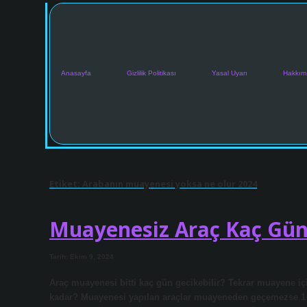
Anasayfa
Gizlilik Politikası
Yasal Uyarı
Hakkım
Etiket:
Arabanın muayenesi yoksa ne olur 2024
Muayenesiz Araç Kaç Gün 
Tarih: Ekim 9, 2024
Araç muayenesi bitti kaç gün gecikebilir? Tekrar muayene i
kadar? Muayenesi yapılan araçlar muayeneden geçemezse 1 ay