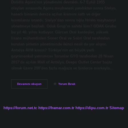
Dulidis Agora’nın yönetimini devraldı. 6-7 Eylül 1955
olayları sırasında Agora meyhanesi yandıktan sonra Stelyo,
hasarlı binanın denize açılan kısmını sattı ve diğer
kısımlarını onardı. Stelyo’dan sonra oğlu Hristo meyhaneyi
yönetmeye başladı. Odak Grup’ın sahibi kim? ODAK Grubu
bu yıl 40. yılını kutluyor. Gürcan Oral kardeşler, yüksek
lisans mühendisleri Soner Oral ve Sabri Oral tarafından
kurulan şirketin yönetiminde ikinci nesil de yer alıyor.
Antalya AVM kimin? Türkiye’nin en büyük yerli
gayrimenkul yatırımcısı Torunlar GYO tarafından 28 Nisan
2017’de açılan Mall of Antalya, Deepo Outlet Center başta
olmak üzere 200’den fazla mağaza ve binlerce markayla…
Agora
Devamını okuyun
Yorum Bırak
Avm
Sahibi
Kim
https://forum.net.tc
https://framar.com.tr
https://dipu.com.tr
Sitemap