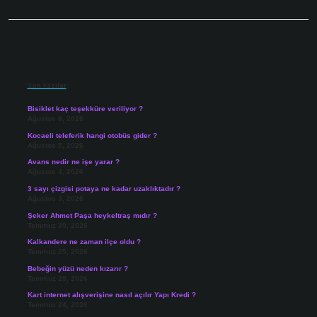
Sidebar
Son Yazılar
Bisiklet kaç teşekküre veriliyor ?
Ağustos 6, 2026
Kocaeli teleferik hangi otobüs gider ?
Ağustos 5, 2026
Avans nedir ne işe yarar ?
Ağustos 4, 2026
3 sayı çizgisi potaya ne kadar uzaklıktadır ?
Ağustos 3, 2026
Şeker Ahmet Paşa heykeltraş mıdır ?
Temmuz 30, 2026
Kalkandere ne zaman ilçe oldu ?
Temmuz 25, 2026
Bebeğin yüzü neden kızarır ?
Temmuz 25, 2026
Kart internet alışverişine nasıl açılır Yapı Kredi ?
Temmuz 24, 2026