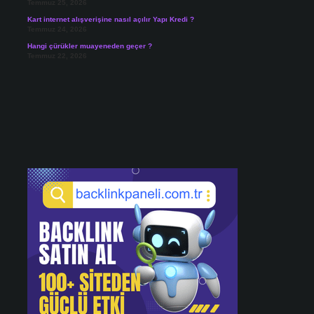
Temmuz 25, 2026
Kart internet alışverişine nasıl açılır Yapı Kredi ?
Temmuz 24, 2026
Hangi çürükler muayeneden geçer ?
Temmuz 22, 2026