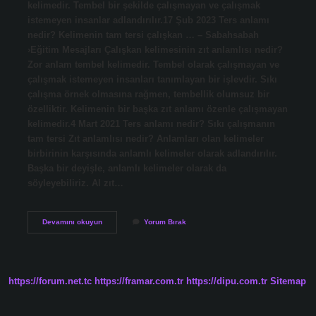
kelimedir. Tembel bir şekilde çalışmayan ve çalışmak
istemeyen insanlar adlandırılır.17 Şub 2023 Ters anlamı
nedir? Kelimenin tam tersi çalışkan … – Sabahsabah
›Eğitim Mesajları Çalışkan kelimesinin zıt anlamlısı nedir?
Zor anlam tembel kelimedir. Tembel olarak çalışmayan ve
çalışmak istemeyen insanları tanımlayan bir işlevdir. Sıkı
çalışma örnek olmasına rağmen, tembellik olumsuz bir
özelliktir. Kelimenin bir başka zıt anlamı özenle çalışmayan
kelimedir.4 Mart 2021 Ters anlamı nedir? Sıkı çalışmanın
tam tersi Zıt anlamlısı nedir? Anlamları olan kelimeler
birbirinin karşısında anlamlı kelimeler olarak adlandırılır.
Başka bir deyişle, anlamlı kelimeler olarak da
söyleyebiliriz. Al zıt…
Çalışkan
Devamını okuyun
Yorum Bırak
Kelimesinin
Zıt
Anlamı
Nedir
https://forum.net.tc
https://framar.com.tr
https://dipu.com.tr
Sitemap