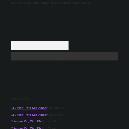
içerikler yasal süre içerisinde sitemizden kaldırılacaktır.
Arama
Son yorumlar
150 Watt Trafo Kaç Amper
için
admin
150 Watt Trafo Kaç Amper
için
Güneş
2 Amper Kaç Watt Dir
için
admin
2 Amper Kaç Watt Dir
için
Yavuz