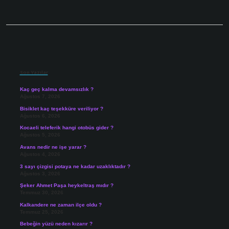
Sidebar
Son Yazılar
Kaç geç kalma devamsızlık ?
Ağustos 7, 2026
Bisiklet kaç teşekküre veriliyor ?
Ağustos 6, 2026
Kocaeli teleferik hangi otobüs gider ?
Ağustos 5, 2026
Avans nedir ne işe yarar ?
Ağustos 4, 2026
3 sayı çizgisi potaya ne kadar uzaklıktadır ?
Ağustos 3, 2026
Şeker Ahmet Paşa heykeltraş mıdır ?
Temmuz 30, 2026
Kalkandere ne zaman ilçe oldu ?
Temmuz 25, 2026
Bebeğin yüzü neden kızarır ?