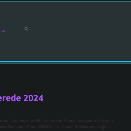
ızda
erede 2024
 Europa Ligi sezonu Bilbao’nun San Mamés Stadyumu’nda sona
més Stadyumu Sonu. 2024/25 – Uefa.com ›Uefaeuropaleague›