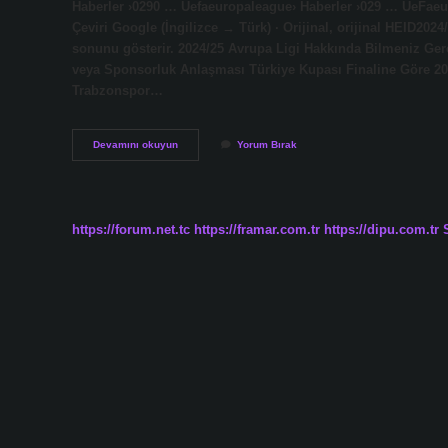
Haberler ›0290 … Uefaeuropaleague› Haberler ›029 … UeFa
Çeviri Google (İngilizce → Türk) · Orijinal, orijinal HEID
sonunu gösterir. 2024/25 Avrupa Ligi Hakkında Bilmeniz Ger
veya Sponsorluk Anlaşması Türkiye Kupası Finaline Göre 202
Trabzonspor…
Uefa
Devamını okuyun
Yorum Bırak
Avrupa
Ligi
Finali
Nerede
2024
https://forum.net.tc
https://framar.com.tr
https://dipu.com.tr