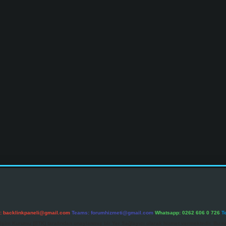
l:
backlinkpaneli@gmail.com
Teams:
forumhizmeti@gmail.com
Whatsapp: 0262 606 0 726
T
etişim Kurumu (BTK) tarafından onaylanmış bir Yer Sağlayıcı olarak hizmet vermektedir. Bu ne