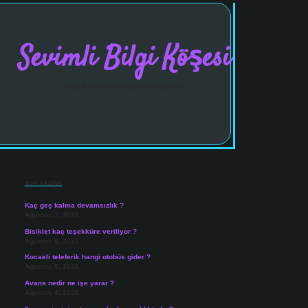
Sevimli Bilgi Köşesi
Neşeli hikayelerle gününü aydınlat!
Sidebar
vdcasinogir.net
Son Yazılar
Kaç geç kalma devamsızlık ?
Ağustos 7, 2026
Bisiklet kaç teşekküre veriliyor ?
Ağustos 6, 2026
Kocaeli teleferik hangi otobüs gider ?
Ağustos 5, 2026
Avans nedir ne işe yarar ?
Ağustos 4, 2026