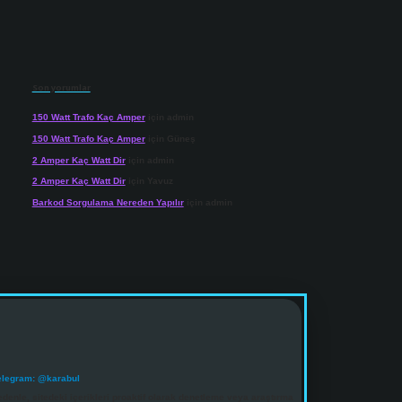
Son yorumlar
150 Watt Trafo Kaç Amper
için
admin
150 Watt Trafo Kaç Amper
için
Güneş
2 Amper Kaç Watt Dir
için
admin
2 Amper Kaç Watt Dir
için
Yavuz
Barkod Sorgulama Nereden Yapılır
için
admin
elegram: @karabul
denle, sitedeki içerikleri proaktif olarak denetleme veya araştırma