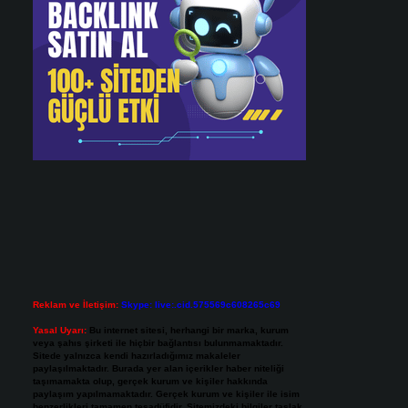
Reklam ve İletişim:
Skype: live:.cid.575569c608265c69
Yasal Uyarı:
Bu internet sitesi, herhangi bir marka, kurum
veya şahıs şirketi ile hiçbir bağlantısı bulunmamaktadır.
Sitede yalnızca kendi hazırladığımız makaleler
paylaşılmaktadır. Burada yer alan içerikler haber niteliği
taşımamakta olup, gerçek kurum ve kişiler hakkında
paylaşım yapılmamaktadır. Gerçek kurum ve kişiler ile isim
benzerlikleri tamamen tesadüfidir. Sitemizdeki bilgiler taslak