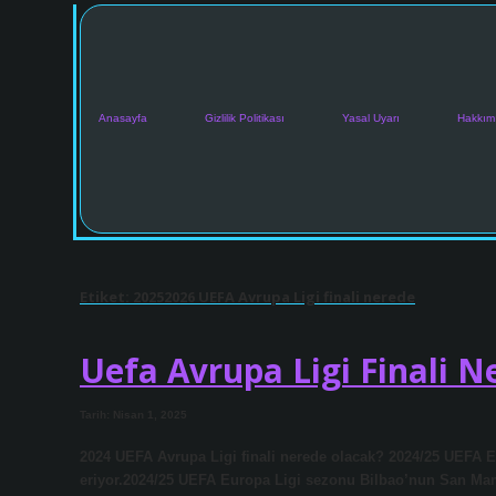
Anasayfa
Gizlilik Politikası
Yasal Uyarı
Hakkım
Etiket:
20252026 UEFA Avrupa Ligi finali nerede
Uefa Avrupa Ligi Finali N
Tarih: Nisan 1, 2025
2024 UEFA Avrupa Ligi finali nerede olacak? 2024/25 UEFA
eriyor.2024/25 UEFA Europa Ligi sezonu Bilbao’nun San Ma