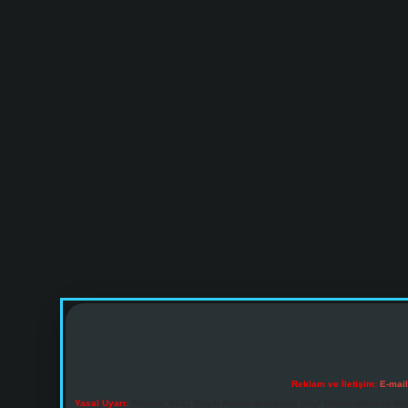
Reklam ve İletişim:
E-mai
Yasal Uyarı:
Sitemiz, 5651 Sayılı Kanun gereğince Bilgi Teknolojileri ve İl