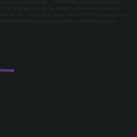
europaleague› Haberler 029 … UEFAUROPALEAgue ›Haberler 029 …
2024/25 UEFA Europa Ligi sezonu Bilbao’nun San Mamés Stadyumu
eken Her Şey … Kupa finali nerede 2024? 2024 Türkiye Kupası Finali
4 2024, 2023-24 Türkiye Kupası 23 Mayıs 2024’te Beşiktaş ve
Sitemap