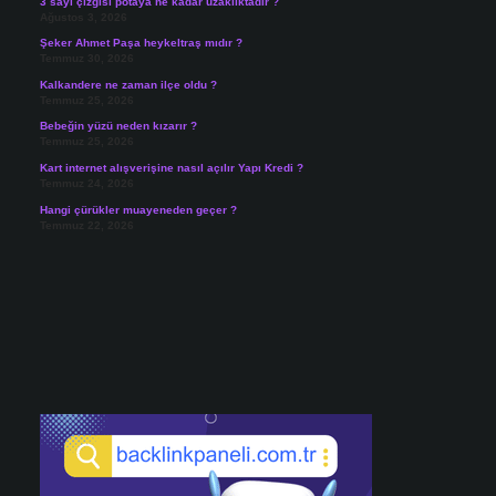
3 sayı çizgisi potaya ne kadar uzaklıktadır ?
Ağustos 3, 2026
Şeker Ahmet Paşa heykeltraş mıdır ?
Temmuz 30, 2026
Kalkandere ne zaman ilçe oldu ?
Temmuz 25, 2026
Bebeğin yüzü neden kızarır ?
Temmuz 25, 2026
Kart internet alışverişine nasıl açılır Yapı Kredi ?
Temmuz 24, 2026
Hangi çürükler muayeneden geçer ?
Temmuz 22, 2026