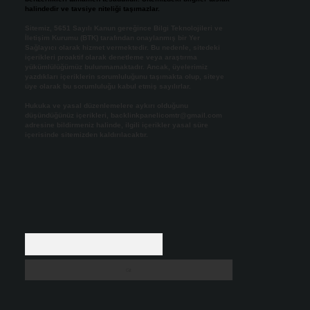
halindedir ve tavsiye niteliği taşımazlar.
Sitemiz, 5651 Sayılı Kanun gereğince Bilgi Teknolojileri ve
İletişim Kurumu (BTK) tarafından onaylanmış bir Yer
Sağlayıcı olarak hizmet vermektedir. Bu nedenle, sitedeki
içerikleri proaktif olarak denetleme veya araştırma
yükümlülüğümüz bulunmamaktadır. Ancak, üyelerimiz
yazdıkları içeriklerin sorumluluğunu taşımakta olup, siteye
üye olarak bu sorumluluğu kabul etmiş sayılırlar.
Hukuka ve yasal düzenlemelere aykırı olduğunu
düşündüğünüz içerikleri,
backlinkpanelicomtr@gmail.com
adresine bildirmeniz halinde, ilgili içerikler yasal süre
içerisinde sitemizden kaldırılacaktır.
Arama