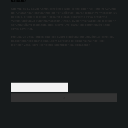
taşımazlar.
Sitemiz, 5651 Sayılı Kanun gereğince Bilgi Teknolojileri ve İletişim Kurumu
(BTK) tarafından onaylanmış bir Yer Sağlayıcı olarak hizmet vermektedir. Bu
nedenle, sitedeki içerikleri proaktif olarak denetleme veya araştırma
yükümlülüğümüz bulunmamaktadır. Ancak, üyelerimiz yazdıkları içeriklerin
sorumluluğunu taşımakta olup, siteye üye olarak bu sorumluluğu kabul
etmiş sayılırlar.
Hukuka ve yasal düzenlemelere aykırı olduğunu düşündüğünüz içerikleri,
backlinkpanelicomtr@gmail.com
adresine bildirmeniz halinde, ilgili
içerikler yasal süre içerisinde sitemizden kaldırılacaktır.
Arama