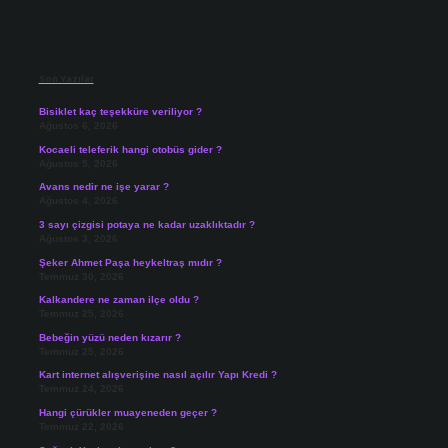
Sidebar
Son Yazılar
Bisiklet kaç teşekküre veriliyor ?
Ağustos 6, 2026
Kocaeli teleferik hangi otobüs gider ?
Ağustos 5, 2026
Avans nedir ne işe yarar ?
Ağustos 4, 2026
3 sayı çizgisi potaya ne kadar uzaklıktadır ?
Ağustos 3, 2026
Şeker Ahmet Paşa heykeltraş mıdır ?
Temmuz 30, 2026
Kalkandere ne zaman ilçe oldu ?
Temmuz 25, 2026
Bebeğin yüzü neden kızarır ?
Temmuz 25, 2026
Kart internet alışverişine nasıl açılır Yapı Kredi ?
Temmuz 24, 2026
Hangi çürükler muayeneden geçer ?
Temmuz 22, 2026