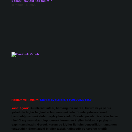
Soğanlı Yaylası kaç rakım ?
Temmuz 18, 2026
Reklam ve İletişim:
Skype: live:.cid.575569c608265c69
Yasal Uyarı:
Bu internet sitesi, herhangi bir marka, kurum veya şahıs
şirketi ile hiçbir bağlantısı bulunmamaktadır. Sitede yalnızca kendi
hazırladığımız makaleler paylaşılmaktadır. Burada yer alan içerikler haber
niteliği taşımamakta olup, gerçek kurum ve kişiler hakkında paylaşım
yapılmamaktadır. Gerçek kurum ve kişiler ile isim benzerlikleri tamamen
tesadüfidir. Sitemizdeki bilgiler taslak halindedir ve tavsiye niteliği