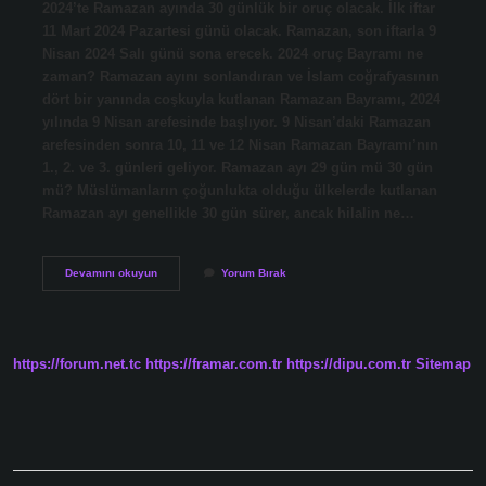
2024’te Ramazan ayında 30 günlük bir oruç olacak. İlk iftar
11 Mart 2024 Pazartesi günü olacak. Ramazan, son iftarla 9
Nisan 2024 Salı günü sona erecek. 2024 oruç Bayramı ne
zaman? Ramazan ayını sonlandıran ve İslam coğrafyasının
dört bir yanında coşkuyla kutlanan Ramazan Bayramı, 2024
yılında 9 Nisan arefesinde başlıyor. 9 Nisan’daki Ramazan
arefesinden sonra 10, 11 ve 12 Nisan Ramazan Bayramı’nın
1., 2. ve 3. günleri geliyor. Ramazan ayı 29 gün mü 30 gün
mü? Müslümanların çoğunlukta olduğu ülkelerde kutlanan
Ramazan ayı genellikle 30 gün sürer, ancak hilalin ne…
Ramazan
Devamını okuyun
Yorum Bırak
Orucu
Ne
Zaman
Bitiyor
https://forum.net.tc
https://framar.com.tr
https://dipu.com.tr
Sitemap