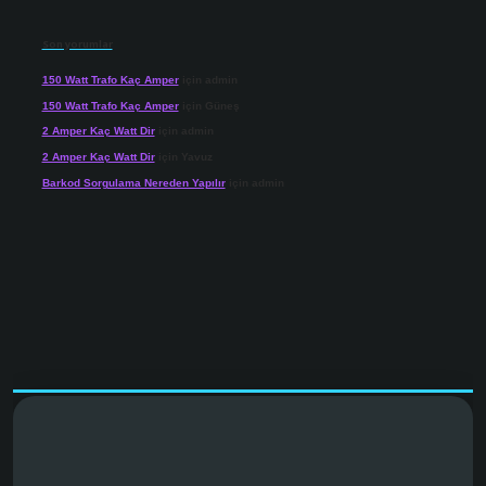
Son yorumlar
150 Watt Trafo Kaç Amper
için
admin
150 Watt Trafo Kaç Amper
için
Güneş
2 Amper Kaç Watt Dir
için
admin
2 Amper Kaç Watt Dir
için
Yavuz
Barkod Sorgulama Nereden Yapılır
için
admin
net