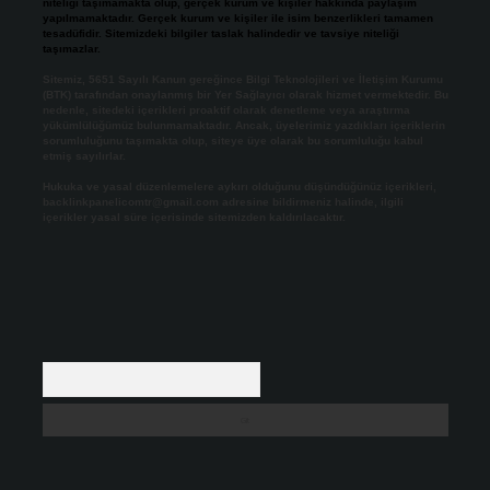
niteliği taşımamakta olup, gerçek kurum ve kişiler hakkında paylaşım
yapılmamaktadır. Gerçek kurum ve kişiler ile isim benzerlikleri tamamen
tesadüfidir. Sitemizdeki bilgiler taslak halindedir ve tavsiye niteliği
taşımazlar.
Sitemiz, 5651 Sayılı Kanun gereğince Bilgi Teknolojileri ve İletişim Kurumu
(BTK) tarafından onaylanmış bir Yer Sağlayıcı olarak hizmet vermektedir. Bu
nedenle, sitedeki içerikleri proaktif olarak denetleme veya araştırma
yükümlülüğümüz bulunmamaktadır. Ancak, üyelerimiz yazdıkları içeriklerin
sorumluluğunu taşımakta olup, siteye üye olarak bu sorumluluğu kabul
etmiş sayılırlar.
Hukuka ve yasal düzenlemelere aykırı olduğunu düşündüğünüz içerikleri,
backlinkpanelicomtr@gmail.com
adresine bildirmeniz halinde, ilgili
içerikler yasal süre içerisinde sitemizden kaldırılacaktır.
Arama