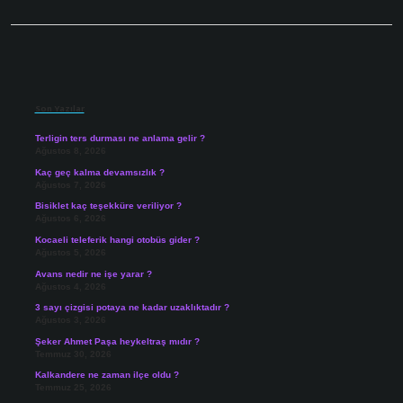
Sidebar
Son Yazılar
Terligin ters durması ne anlama gelir ?
Ağustos 8, 2026
Kaç geç kalma devamsızlık ?
Ağustos 7, 2026
Bisiklet kaç teşekküre veriliyor ?
Ağustos 6, 2026
Kocaeli teleferik hangi otobüs gider ?
Ağustos 5, 2026
Avans nedir ne işe yarar ?
Ağustos 4, 2026
3 sayı çizgisi potaya ne kadar uzaklıktadır ?
Ağustos 3, 2026
Şeker Ahmet Paşa heykeltraş mıdır ?
Temmuz 30, 2026
Kalkandere ne zaman ilçe oldu ?
Temmuz 25, 2026