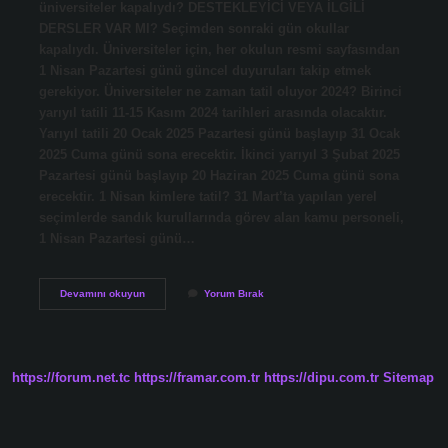
üniversiteler kapalıydı? DESTEKLEYİCİ VEYA İLGİLİ
DERSLER VAR MI? Seçimden sonraki gün okullar
kapalıydı. Üniversiteler için, her okulun resmi sayfasından
1 Nisan Pazartesi günü güncel duyuruları takip etmek
gerekiyor. Üniversiteler ne zaman tatil oluyor 2024? Birinci
yarıyıl tatili 11-15 Kasım 2024 tarihleri ​​arasında olacaktır.
Yarıyıl tatili 20 Ocak 2025 Pazartesi günü başlayıp 31 Ocak
2025 Cuma günü sona erecektir. İkinci yarıyıl 3 Şubat 2025
Pazartesi günü başlayıp 20 Haziran 2025 Cuma günü sona
erecektir. 1 Nisan kimlere tatil? 31 Mart’ta yapılan yerel
seçimlerde sandık kurullarında görev alan kamu personeli,
1 Nisan Pazartesi günü…
1
Devamını okuyun
Yorum Bırak
Nisan
2024
Üniversiteler
Tatil
Mi
https://forum.net.tc
https://framar.com.tr
https://dipu.com.tr
Sitemap