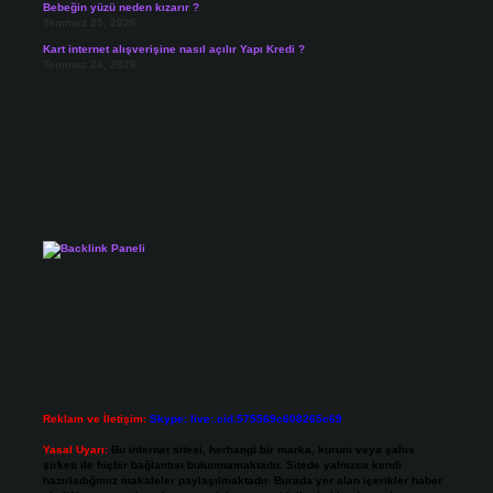
Bebeğin yüzü neden kızarır ?
Temmuz 25, 2026
Kart internet alışverişine nasıl açılır Yapı Kredi ?
Temmuz 24, 2026
Reklam ve İletişim:
Skype: live:.cid.575569c608265c69
Yasal Uyarı:
Bu internet sitesi, herhangi bir marka, kurum veya şahıs
şirketi ile hiçbir bağlantısı bulunmamaktadır. Sitede yalnızca kendi
hazırladığımız makaleler paylaşılmaktadır. Burada yer alan içerikler haber