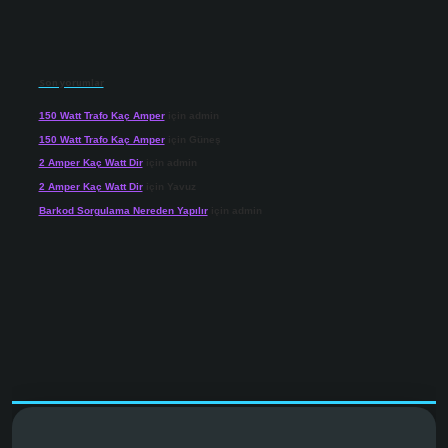
Son yorumlar
150 Watt Trafo Kaç Amper
için
admin
150 Watt Trafo Kaç Amper
için
Güneş
2 Amper Kaç Watt Dir
için
admin
2 Amper Kaç Watt Dir
için
Yavuz
Barkod Sorgulama Nereden Yapılır
için
admin
net