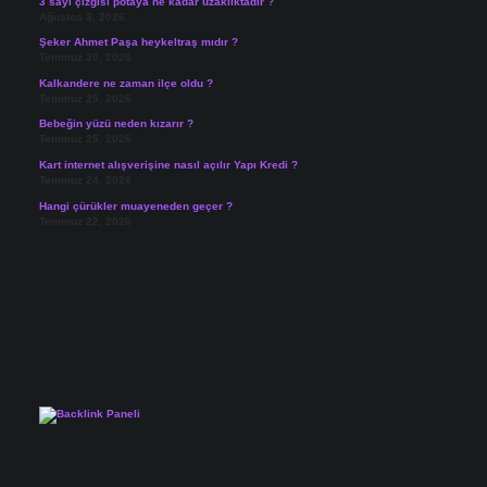
3 sayı çizgisi potaya ne kadar uzaklıktadır ?
Ağustos 3, 2026
Şeker Ahmet Paşa heykeltraş mıdır ?
Temmuz 30, 2026
Kalkandere ne zaman ilçe oldu ?
Temmuz 25, 2026
Bebeğin yüzü neden kızarır ?
Temmuz 25, 2026
Kart internet alışverişine nasıl açılır Yapı Kredi ?
Temmuz 24, 2026
Hangi çürükler muayeneden geçer ?
Temmuz 22, 2026