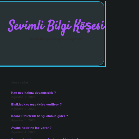
Sevimli Bilgi Köşesi
Neşeli hikayelerle gününü aydınlat!
Sidebar
vdcasinogir.net
Son Yazılar
Kaç geç kalma devamsızlık ?
Ağustos 7, 2026
Bisiklet kaç teşekküre veriliyor ?
Ağustos 6, 2026
Kocaeli teleferik hangi otobüs gider ?
Ağustos 5, 2026
Avans nedir ne işe yarar ?
Ağustos 4, 2026