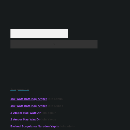
Arama
Son yorumlar
150 Watt Trafo Kaç Amper
için
admin
150 Watt Trafo Kaç Amper
için
Güneş
2 Amper Kaç Watt Dir
için
admin
2 Amper Kaç Watt Dir
için
Yavuz
Barkod Sorgulama Nereden Yapılır
için
admin