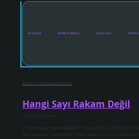
Anasayfa
Gizlilik Politikası
Yasal Uyarı
Hakkım
Etiket:
0 bir rakam mıdır
Hangi Sayı Rakam Değil
Tarih: Kasım 18, 2024
8 9 10 hangisi rakam değildir? Sayılar {0,1,2,3,4,5,6,7,8,9}, 
fark, sayıların rakamlardan oluşmasıdır. Yani, her rakam bir