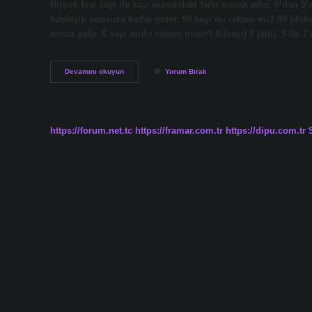
Birçok kişi sayı ile sayı arasındaki farkı merak eder. 0’dan 
başlayıp sonsuza kadar gider. 99 sayı mı rakam mı? 99 (doks
sonra gelir. 6 sayı mıdır rakam mıdır? 6 (sayı) 6 (altı), 5 ile
Hangi
Devamını okuyun
Yorum Bırak
Sayı
Rakam
Değil
https://forum.net.tc
https://framar.com.tr
https://dipu.com.tr