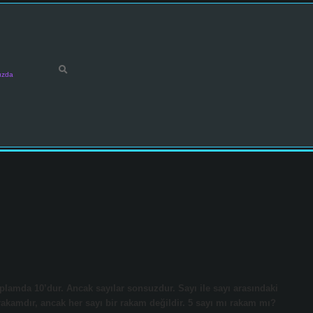
ızda
toplamda 10’dur. Ancak sayılar sonsuzdur. Sayı ile sayı arasındaki
 rakamdır, ancak her sayı bir rakam değildir. 5 sayı mı rakam mı?