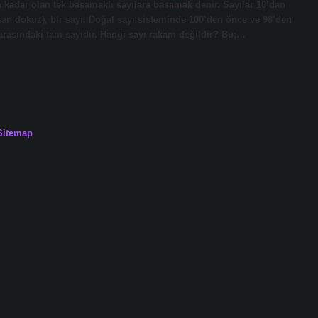
9’a kadar olan tek basamaklı sayılara basamak denir. Sayılar 10’dan
an dokuz), bir sayı. Doğal sayı sisteminde 100’den önce ve 98’den
 7 arasındaki tam sayıdır. Hangi sayı rakam değildir? Bu;…
Sitemap