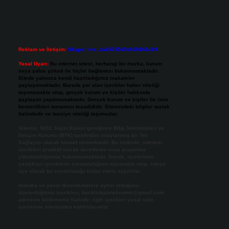
Reklam ve İletişim:
Skype: live:.cid.575569c608265c69
Yasal Uyarı:
Bu internet sitesi, herhangi bir marka, kurum
veya şahıs şirketi ile hiçbir bağlantısı bulunmamaktadır.
Sitede yalnızca kendi hazırladığımız makaleler
paylaşılmaktadır. Burada yer alan içerikler haber niteliği
taşımamakta olup, gerçek kurum ve kişiler hakkında
paylaşım yapılmamaktadır. Gerçek kurum ve kişiler ile isim
benzerlikleri tamamen tesadüfidir. Sitemizdeki bilgiler taslak
halindedir ve tavsiye niteliği taşımazlar.
Sitemiz, 5651 Sayılı Kanun gereğince Bilgi Teknolojileri ve
İletişim Kurumu (BTK) tarafından onaylanmış bir Yer
Sağlayıcı olarak hizmet vermektedir. Bu nedenle, sitedeki
içerikleri proaktif olarak denetleme veya araştırma
yükümlülüğümüz bulunmamaktadır. Ancak, üyelerimiz
yazdıkları içeriklerin sorumluluğunu taşımakta olup, siteye
üye olarak bu sorumluluğu kabul etmiş sayılırlar.
Hukuka ve yasal düzenlemelere aykırı olduğunu
düşündüğünüz içerikleri,
backlinkpanelicomtr@gmail.com
adresine bildirmeniz halinde, ilgili içerikler yasal süre
içerisinde sitemizden kaldırılacaktır.